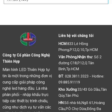
điểm
đèn
và
LED
thông
tin
cần
biết
Liên hệ với chúng tôi
HCM
:833 Lê Hồng
Phong,P.12,Q.10,Tp.HCM
Công ty Cổ phần Công Nghệ
Văn Phòng,Nhận thư
: Số 2
Thiên Hợp
đường C18,P.12,Q.Tân
Bình,Tp.HCM
Màn hình LED Thiên Hợp tự
tin là một trong những đơn vị
ĐT
:
028.3811.3323
- Hotline:
cung cấp giải pháp công
09.885.91119
nghệ led hàng đầu. Là nhà
Kho Xưởng
:33/43 Gò Dầu,Tân
phân phối - nhập khẩu trực
Qúy,Tân Phú
tiếp các thiết bị trình chiếu,
HN
:Số nhà 66,Ngõ 61,Hoàng
cũng như dịch vụ tư vấn các
Cầu,P.Ô Chợ Dừa,Đống Đa