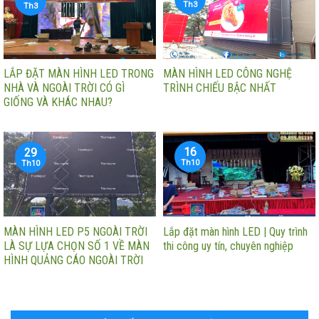
Th3
Th3
LẮP ĐẶT MÀN HÌNH LED TRONG
MÀN HÌNH LED CÔNG NGHỆ
NHÀ VÀ NGOÀI TRỜI CÓ GÌ
TRÌNH CHIẾU BẬC NHẤT
GIỐNG VÀ KHÁC NHAU?
16
29
Th10
Th10
MÀN HÌNH LED P5 NGOÀI TRỜI
Lắp đặt màn hình LED | Quy trình
LÀ SỰ LỰA CHỌN SỐ 1 VỀ MÀN
thi công uy tín, chuyên nghiệp
HÌNH QUẢNG CÁO NGOÀI TRỜI