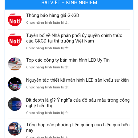
BÀI VIẾT – KINH NGHIỆM
Thông báo hàng giả GKGD
ở
Chức năng bình luận bị tắt
Thông
báo
Tuyên bố về Nhà phân phối ủy quyền chính thức
hàng
của GKGD tại thị trường Việt Nam
giả
ở
Chức năng bình luận bị tắt
GKGD
Tuyên
bố
Top các công ty bán màn hình LED Uy Tín
về
ở
Chức năng bình luận bị tắt
Nhà
Top
phân
các
Nguyên tắc thiết kế màn hình LED sân khấu sự kiện
phối
công
ủy
ở
Chức năng bình luận bị tắt
ty
quyền
Nguyên
bán
chính
tắc
màn
Bit depth là gì? Ý nghĩa của độ sâu màu trong công
thức
thiết
hình
nghệ hiển thị
của
kế
LED
GKGD
ở
Chức năng bình luận bị tắt
màn
Uy
tại
Bit
hình
Tín
thị
depth
LED
Tổng hợp các phương tiện quảng cáo hiệu quả hiện
trường
là
sân
nay
Việt
gì?
khấu
Nam
ở
Chức năng bình luận bị tắt