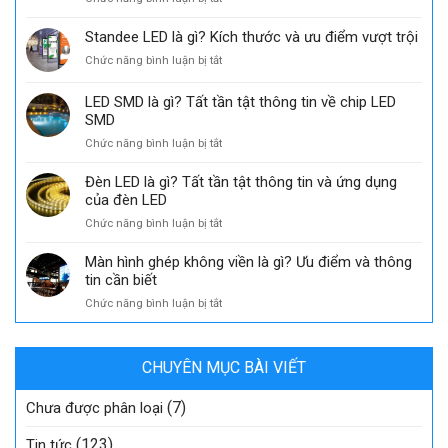
Ý
sự
Tổng
nghĩa
kiện
hợp
Standee LED là gì? Kích thước và ưu điểm vượt trội
của
các
độ
ở
Chức năng bình luận bị tắt
phương
sâu
Standee
tiện
màu
LED
LED SMD là gì? Tất tần tật thông tin về chip LED
quảng
trong
là
cáo
SMD
công
gì?
hiệu
nghệ
ở
Chức năng bình luận bị tắt
Kích
quả
hiển
LED
thước
hiện
thị
SMD
và
Đèn LED là gì? Tất tần tật thông tin và ứng dụng
nay
là
ưu
của đèn LED
gì?
điểm
ở
Chức năng bình luận bị tắt
Tất
vượt
Đèn
tần
trội
LED
Màn hình ghép không viền là gì? Ưu điểm và thông
tật
là
tin cần biết
thông
gì?
tin
ở
Chức năng bình luận bị tắt
Tất
về
Màn
tần
chip
hình
tật
LED
ghép
thông
SMD
CHUYÊN MỤC BÀI VIẾT
không
tin
viền
và
(7)
là
Chưa được phân loại
ứng
gì?
dụng
Ưu
(123)
Tin tức
của