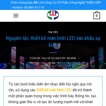
Skip
Chào mừng bạn đến với Công Ty Cổ Phần Công Nghệ THIÊN HỢP
- Hotline: 09.885.91119
to
content
0
TIN TỨC
Nguyên tắc thiết kế màn hình LED sân khấu sự
kiện
POSTED ON
10/10/2023
BY
ADMIN
Từ các buổi biểu diễn âm nhạc đến hội nghị quy mô
lớn, sử dụng các
thiết kế màn hình LED
đã trở thành
một phần quan trọng trong việc trình bày thông tin, tạo
không gian thú vị và tạo ấn tượng mạnh mẽ với khán