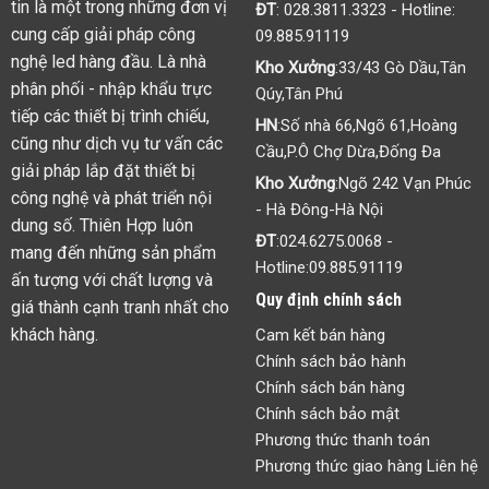
tin là một trong những đơn vị
ĐT
:
028.3811.3323
- Hotline:
cung cấp giải pháp công
09.885.91119
nghệ led hàng đầu. Là nhà
Kho Xưởng
:33/43 Gò Dầu,Tân
phân phối - nhập khẩu trực
Qúy,Tân Phú
tiếp các thiết bị trình chiếu,
HN
:Số nhà 66,Ngõ 61,Hoàng
cũng như dịch vụ tư vấn các
Cầu,P.Ô Chợ Dừa,Đống Đa
giải pháp lắp đặt thiết bị
Kho Xưởng
:Ngõ 242 Vạn Phúc
công nghệ và phát triển nội
- Hà Đông-Hà Nội
dung số. Thiên Hợp luôn
ĐT
:
024.6275.0068
-
mang đến những sản phẩm
Hotline:
09.885.91119
ấn tượng với chất lượng và
Quy định chính sách
giá thành cạnh tranh nhất cho
khách hàng.
Cam kết bán hàng
Chính sách bảo hành
Chính sách bán hàng
Chính sách bảo mật
Phương thức thanh toán
Phương thức giao hàng Liên hệ