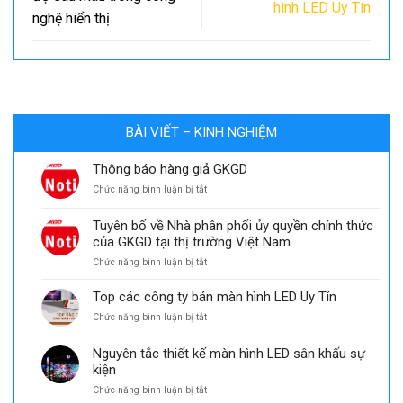
hình LED Uy Tín
nghệ hiển thị
BÀI VIẾT – KINH NGHIỆM
Thông báo hàng giả GKGD
ở
Chức năng bình luận bị tắt
Thông
báo
Tuyên bố về Nhà phân phối ủy quyền chính thức
hàng
của GKGD tại thị trường Việt Nam
giả
GKGD
ở
Chức năng bình luận bị tắt
Tuyên
bố
Top các công ty bán màn hình LED Uy Tín
về
ở
Chức năng bình luận bị tắt
Nhà
Top
phân
các
phối
Nguyên tắc thiết kế màn hình LED sân khấu sự
công
ủy
kiện
ty
quyền
bán
ở
Chức năng bình luận bị tắt
chính
màn