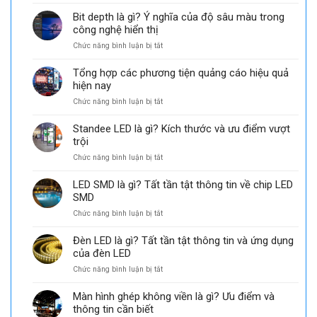
Nguyên
thức
hình
tắc
của
Bit depth là gì? Ý nghĩa của độ sâu màu trong
LED
thiết
GKGD
công nghệ hiển thị
Uy
kế
tại
Tín
ở
Chức năng bình luận bị tắt
màn
thị
Bit
hình
trường
depth
LED
Việt
Tổng hợp các phương tiện quảng cáo hiệu quả
là
sân
Nam
hiện nay
gì?
khấu
ở
Chức năng bình luận bị tắt
Ý
sự
Tổng
nghĩa
kiện
hợp
của
Standee LED là gì? Kích thước và ưu điểm vượt
các
độ
trội
phương
sâu
ở
Chức năng bình luận bị tắt
tiện
màu
Standee
quảng
trong
LED
cáo
công
LED SMD là gì? Tất tần tật thông tin về chip LED
là
hiệu
nghệ
SMD
gì?
quả
hiển
ở
Chức năng bình luận bị tắt
Kích
hiện
thị
LED
thước
nay
SMD
và
Đèn LED là gì? Tất tần tật thông tin và ứng dụng
là
ưu
của đèn LED
gì?
điểm
ở
Chức năng bình luận bị tắt
Tất
vượt
Đèn
tần
trội
LED
tật
Màn hình ghép không viền là gì? Ưu điểm và
là
thông
thông tin cần biết
gì?
tin