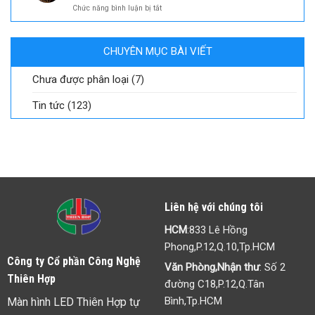
ở
Chức năng bình luận bị tắt
Tất
về
Màn
tần
chip
hình
tật
LED
ghép
thông
SMD
CHUYÊN MỤC BÀI VIẾT
không
tin
viền
và
là
ứng
Chưa được phân loại
(7)
gì?
dụng
Ưu
của
Tin tức
(123)
điểm
đèn
và
LED
thông
tin
cần
biết
Liên hệ với chúng tôi
HCM
:833 Lê Hồng
Phong,P.12,Q.10,Tp.HCM
Công ty Cổ phần Công Nghệ
Văn Phòng,Nhận thư
: Số 2
Thiên Hợp
đường C18,P.12,Q.Tân
Bình,Tp.HCM
Màn hình LED Thiên Hợp tự