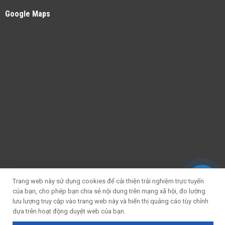
Google Maps
Trang web này sử dụng cookies để cải thiện trải nghiệm trực tuyến
của bạn, cho phép bạn chia sẻ nội dung trên mạng xã hội, đo lường
lưu lượng truy cập vào trang web này và hiển thị quảng cáo tùy chỉnh
dựa trên hoạt động duyệt web của bạn.
Copyright 2026 © Màn Hình Led Thiên Hợp - CÔNG TY CỔ PHẦN CÔNG