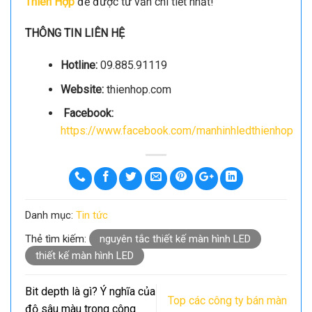
Thiên Hợp
để được tư vấn chi tiết nhất!
THÔNG TIN LIÊN HỆ
Hotline:
09.885.91119
Website:
thienhop.com
Facebook:
https://www.facebook.com/manhinhledthienhop
Danh mục:
Tin tức
Thẻ tìm kiếm:
nguyên tắc thiết kế màn hình LED
thiết kế màn hình LED
Bit depth là gì? Ý nghĩa của
Top các công ty bán màn
độ sâu màu trong công