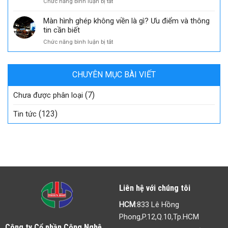
ở
Chức năng bình luận bị tắt
Tất
vượt
Đèn
tần
trội
LED
Màn hình ghép không viền là gì? Ưu điểm và thông
tật
là
tin cần biết
thông
gì?
tin
ở
Chức năng bình luận bị tắt
Tất
về
Màn
tần
chip
hình
tật
LED
ghép
thông
SMD
CHUYÊN MỤC BÀI VIẾT
không
tin
viền
và
(7)
là
Chưa được phân loại
ứng
gì?
dụng
Ưu
(123)
Tin tức
của
điểm
đèn
và
LED
thông
tin
cần
biết
Liên hệ với chúng tôi
HCM
:833 Lê Hồng
Phong,P.12,Q.10,Tp.HCM
Công ty Cổ phần Công Nghệ