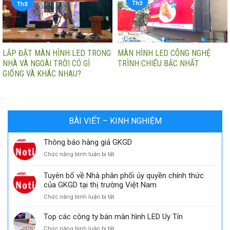
Th3
Th3
LẮP ĐẶT MÀN HÌNH LED TRONG
MÀN HÌNH LED CÔNG NGHỆ
NHÀ VÀ NGOÀI TRỜI CÓ GÌ
TRÌNH CHIẾU BẬC NHẤT
GIỐNG VÀ KHÁC NHAU?
BÀI VIẾT – KINH NGHIỆM
Thông báo hàng giả GKGD
ở
Chức năng bình luận bị tắt
Thông
báo
Tuyên bố về Nhà phân phối ủy quyền chính thức
hàng
của GKGD tại thị trường Việt Nam
giả
ở
Chức năng bình luận bị tắt
GKGD
Tuyên
bố
Top các công ty bán màn hình LED Uy Tín
về
ở
Chức năng bình luận bị tắt