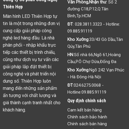
Văn Phòng,Nhận thư
: Số 2
Thiên Hợp
đường C18,P.12,Q.Tân
Bình,Tp.HCM
Màn hình LED Thiên Hợp tự
tin là một trong những đơn vị
ĐT
:
028.3811.3323
- Hotline:
cung cấp giải pháp công
09.885.91119
nghệ led hàng đầu. Là nhà
Kho Xưởng
:33/43 Gò Dầu,Tân
phân phối - nhập khẩu trực
Qúy,Tân Phú
tiếp các thiết bị trình chiếu,
HN
:Số nhà 66,Ngõ 61,Hoàng
cũng như dịch vụ tư vấn các
Cầu,P.Ô Chợ Dừa,Đống Đa
giải pháp lắp đặt thiết bị
Kho Xưởng
:Ngõ 242 Vạn Phúc
công nghệ và phát triển nội
- Hà Đông-Hà Nội
dung số. Thiên Hợp luôn
ĐT
:
024.6275.0068
-
mang đến những sản phẩm
Hotline:
09.885.91119
ấn tượng với chất lượng và
Quy định chính sách
giá thành cạnh tranh nhất cho
khách hàng.
Cam kết bán hàng
Chính sách bảo hành
Chính sách bán hàng