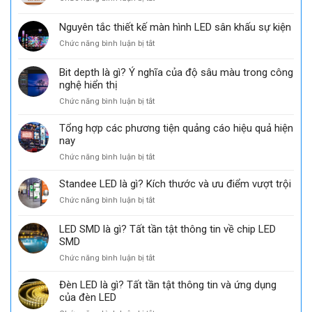
Nhà
Top
phân
các
Nguyên tắc thiết kế màn hình LED sân khấu sự kiện
phối
công
ủy
ở
Chức năng bình luận bị tắt
ty
quyền
Nguyên
bán
chính
tắc
màn
Bit depth là gì? Ý nghĩa của độ sâu màu trong công
thức
thiết
hình
nghệ hiển thị
của
kế
LED
GKGD
ở
Chức năng bình luận bị tắt
màn
Uy
tại
Bit
hình
Tín
thị
depth
LED
Tổng hợp các phương tiện quảng cáo hiệu quả hiện
trường
là
sân
nay
Việt
gì?
khấu
Nam
ở
Chức năng bình luận bị tắt
Ý
sự
Tổng
nghĩa
kiện
hợp
Standee LED là gì? Kích thước và ưu điểm vượt trội
của
các
độ
ở
Chức năng bình luận bị tắt
phương
sâu
Standee
tiện
màu
LED
LED SMD là gì? Tất tần tật thông tin về chip LED
quảng
trong
là
cáo
SMD
công
gì?
hiệu
nghệ
ở
Chức năng bình luận bị tắt
Kích
quả
hiển
LED
thước
hiện
thị
SMD
và
Đèn LED là gì? Tất tần tật thông tin và ứng dụng
nay
là
ưu
của đèn LED
gì?
điểm