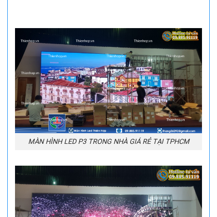
MÀN HÌNH LED P3 TRONG NHÀ GIÁ RẺ TẠI TPHCM