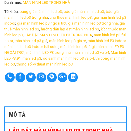
Danh mục:
MÀN HÌNH LED TRONG NHÀ
Từ khóa:
bảng giá màn hình led p3
,
báo giá màn hình led p3
,
báo giá
màn hình led p3 trong nhà
,
cho thuê màn hình led p3
,
giá màn hình led p3
indoor
,
giá màn hình led p3 ngoài trời
,
giá màn hình led p3 trong nhà
,
giá
thuê màn hình led p3
,
hướng dẫn lắp đặt màn hình led p3
,
kích thước màn
hình led p3
,
LẮP ĐẶT MÀN HÌNH LED P3 TRONG NHÀ
,
màn hình led p3 full
color
,
màn hình led p3 giá
,
màn hình led p3 giá rẻ
,
màn hình led P3 indoor
,
màn hình led p3 indoor full color
,
màn hình led p3 là gì
,
màn hình LED P3
NGOÀI TRỜI
,
màn hình LED P3 trong nhà
,
màn hình led p3 và p4
,
Màn hình
LED P3.91
,
màn led p3
,
so sánh màn hình led p3 và p4
,
thi công màn hình
led p3
,
thông số kỹ thuật màn hình led p3
MÔ TẢ