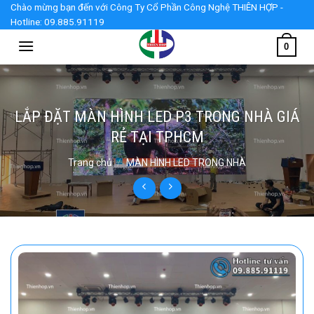
Skip
Chào mừng bạn đến với Công Ty Cổ Phần Công Nghệ THIÊN HỢP -
Hotline: 09.885.91119
to
content
0
LẮP ĐẶT MÀN HÌNH LED P3 TRONG NHÀ GIÁ
RẺ TẠI TPHCM
Trang chủ
/
MÀN HÌNH LED TRONG NHÀ