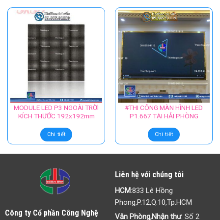
MODULE LED P3 NGOÀI TRỜI
#THI CÔNG MÀN HÌNH LED
KÍCH THƯỚC 192x192mm
P1.667 TẠI HẢI PHÒNG
Chi tiết
Chi tiết
Liên hệ với chúng tôi
HCM
:833 Lê Hồng
Phong,P.12,Q.10,Tp.HCM
Công ty Cổ phần Công Nghệ
Văn Phòng,Nhận thư
: Số 2