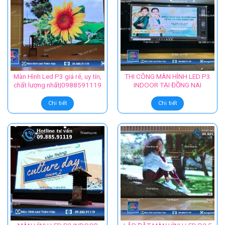
Màn Hình Led P3 giá rẻ, uy tín,
THI CÔNG MÀN HÌNH LED P3
chất lượng nhất|0988591119
INDOOR TẠI ĐỒNG NAI
Chi tiết
Chi tiết