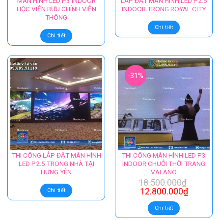
MÀN HÌNH LED P3 INDOOR
LẮP ĐẶT MÀN HÌNH LED P2.5
HỌC VIỆN BƯU CHÍNH VIỄN
INDOOR TRONG ROYAL CITY
THÔNG
Chi tiết
Chi tiết
-31%
THI CÔNG LẮP ĐẶT MÀN HÌNH
THI CÔNG MÀN HÌNH LED P3
LED P2.5 TRONG NHÀ TẠI
INDOOR CHUỖI THỜI TRANG
HƯNG YÊN
VALANO
18.500.000
₫
12.800.000
₫
Chi tiết
Chi tiết