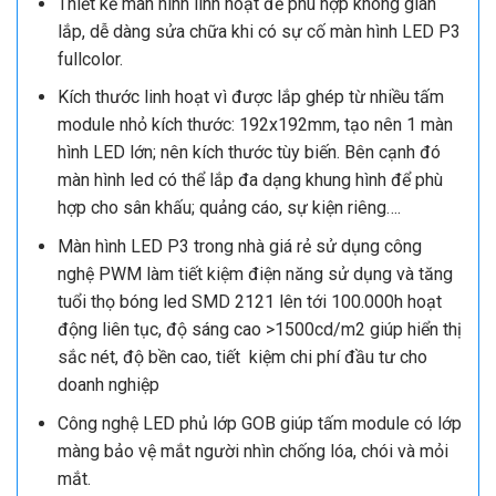
Thiết kế màn hình linh hoạt để phù hợp không gian
lắp, dễ dàng sửa chữa khi có sự cố màn hình LED P3
fullcolor.
Kích thước linh hoạt vì được lắp ghép từ nhiều tấm
module nhỏ kích thước: 192x192mm, tạo nên 1 màn
hình LED lớn; nên kích thước tùy biến. Bên cạnh đó
màn hình led có thể lắp đa dạng khung hình để phù
hợp cho sân khấu; quảng cáo, sự kiện riêng….
Màn hình LED P3 trong nhà giá rẻ sử dụng công
nghệ PWM làm tiết kiệm điện năng sử dụng và tăng
tuổi thọ bóng led SMD 2121 lên tới 100.000h hoạt
động liên tục, độ sáng cao >1500cd/m2 giúp hiển thị
sắc nét, độ bền cao, tiết kiệm chi phí đầu tư cho
doanh nghiệp
Công nghệ LED phủ lớp GOB giúp tấm module có lớp
màng bảo vệ mắt người nhìn chống lóa, chói và mỏi
mắt.