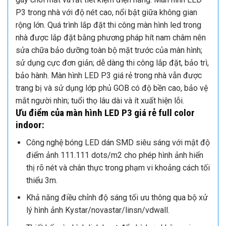
P3 trong nhà với độ nét cao, nổi bật giữa không gian
rộng lớn.
Quá trình lắp đặt thi công màn hình led trong
nhà được lắp đặt bằng phương pháp hít nam châm nên
sửa chữa bảo dưỡng toàn bộ mặt trước của màn hình;
sử dụng cực đơn giản; dễ dàng thi công lắp đặt, bảo trì,
bảo hành.
Màn hình LED P3 giá rẻ trong nhà vẫn được
trang bị và sử dụng lớp phủ GOB có độ bền cao, bảo vệ
mắt người nhìn; tuổi thọ lâu dài và ít xuất hiện lỗi.
Ưu điểm của màn hình LED P3 giá rẻ full color
indoor:
Công nghệ bóng LED dán SMD siêu sáng với mật độ
điểm ảnh 111.111 dots/m2 cho phép hình ảnh hiển
thị rõ nét và chân thực trong phạm vi khoảng cách tối
thiểu 3m.
Khả năng điều chỉnh độ sáng tối ưu thông qua bộ xử
lý hình ảnh Kystar/novastar/linsn/vdwall.