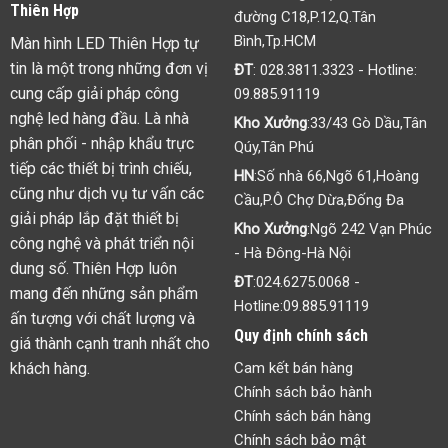
Thiên Hợp
đường C18,P.12,Q.Tân
Bình,Tp.HCM
Màn hình LED Thiên Hợp tự
tin là một trong những đơn vị
ĐT
:
028.3811.3323
- Hotline:
cung cấp giải pháp công
09.885.91119
nghệ led hàng đầu. Là nhà
Kho Xưởng
:33/43 Gò Dầu,Tân
phân phối - nhập khẩu trực
Qúy,Tân Phú
tiếp các thiết bị trình chiếu,
HN
:Số nhà 66,Ngõ 61,Hoàng
cũng như dịch vụ tư vấn các
Cầu,P.Ô Chợ Dừa,Đống Đa
giải pháp lắp đặt thiết bị
Kho Xưởng
:Ngõ 242 Vạn Phúc
công nghệ và phát triển nội
- Hà Đông-Hà Nội
dung số. Thiên Hợp luôn
ĐT
:
024.6275.0068
-
mang đến những sản phẩm
Hotline:
09.885.91119
ấn tượng với chất lượng và
Quy định chính sách
giá thành cạnh tranh nhất cho
khách hàng.
Cam kết bán hàng
Chính sách bảo hành
Chính sách bán hàng
Chính sách bảo mật