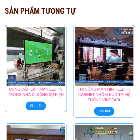
SẢN PHẨM TƯƠNG TỰ
CUNG CẤP LẮP MÀN LED P3
THI CÔNG MÀN HÌNH LED P3
TRONG NHÀ DI ĐỘNG SỰ KIỆN
CABINET NHÔM ĐÚC TẠI HỆ
THỐNG VINPEARL
Chi tiết
Chi tiết