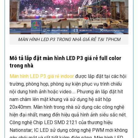
MÀN HÌNH LED P3 TRONG NHÀ GIÁ RẺ TẠI TPHCM
Mô tả lắp đặt màn hình LED P3 giá rẻ full color
trong nhà
Màn hình LED P3 giá rẻ indoor
được lắp đặt tại các hội
trường, phòng họp, phòng sự kiện phục vụ trình chiếu
nội dung hình ảnh hoặc video…. Phương án lắp đặt hít
nam châm lên mặt khung và sử dụng hệ sắt hộp
20x40mm.
Màn hình trong nhà sử dụng các công nghệ
hiện đại nhất; mang đến hiệu quả hình ảnh siêu sắc nét.
Công nghệ Chip LED SMD 2121 của thương hiệu
Nationstar; IC LED sử dụng công nghệ PWM mới không
gây chói mắt và rất tiết kiệm điện năng.
Màn hình LED