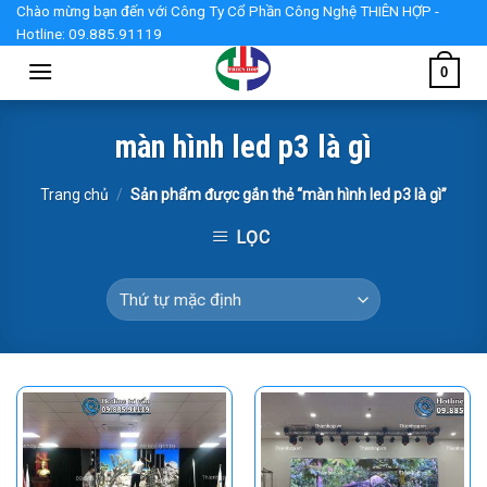
Skip
Chào mừng bạn đến với Công Ty Cổ Phần Công Nghệ THIÊN HỢP -
Hotline: 09.885.91119
to
content
0
màn hình led p3 là gì
Trang chủ
/
Sản phẩm được gắn thẻ “màn hình led p3 là gì”
LỌC