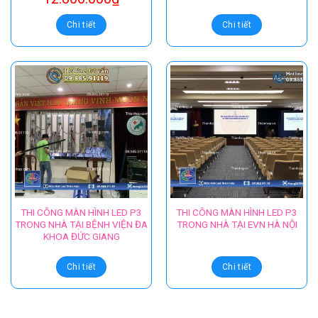
Chi tiết
Chi tiết
THI CÔNG MÀN HÌNH LED P3
THI CÔNG MÀN HÌNH LED P3
TRONG NHÀ TẠI BỆNH VIỆN ĐA
TRONG NHÀ TẠI EVN HÀ NỘI
KHOA ĐỨC GIANG
Chi tiết
Chi tiết