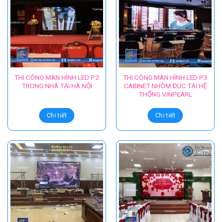
THI CÔNG MÀN HÌNH LED P2
THI CÔNG MÀN HÌNH LED P3
TRONG NHÀ TẠI HÀ NỘI
CABINET NHÔM ĐÚC TẠI HỆ
THỐNG VINPEARL
Chi tiết
Chi tiết