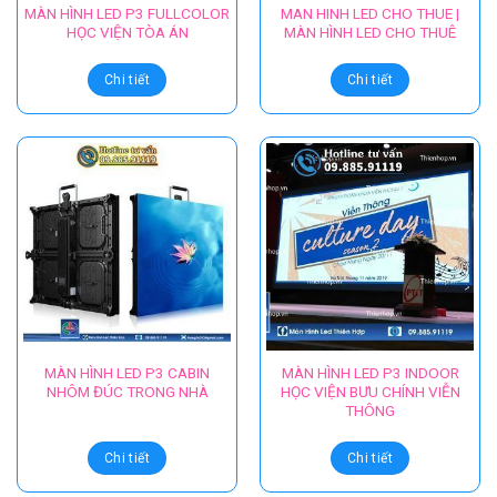
MÀN HÌNH LED P3 FULLCOLOR
MAN HINH LED CHO THUE |
HỌC VIỆN TÒA ÁN
MÀN HÌNH LED CHO THUÊ
Chi tiết
Chi tiết
MÀN HÌNH LED P3 CABIN
MÀN HÌNH LED P3 INDOOR
NHÔM ĐÚC TRONG NHÀ
HỌC VIỆN BƯU CHÍNH VIỄN
THÔNG
Chi tiết
Chi tiết