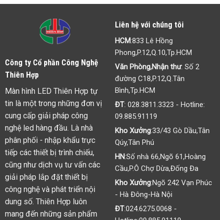
Liên hệ với chúng tôi
HCM
:833 Lê Hồng
Phong,P.12,Q.10,Tp.HCM
Công ty Cổ phần Công Nghệ
Văn Phòng,Nhận thư
: Số 2
Thiên Hợp
đường C18,P.12,Q.Tân
Bình,Tp.HCM
Màn hình LED Thiên Hợp tự
tin là một trong những đơn vị
ĐT
:
028.3811.3323
- Hotline:
cung cấp giải pháp công
09.885.91119
nghệ led hàng đầu. Là nhà
Kho Xưởng
:33/43 Gò Dầu,Tân
phân phối - nhập khẩu trực
Qúy,Tân Phú
tiếp các thiết bị trình chiếu,
HN
:Số nhà 66,Ngõ 61,Hoàng
cũng như dịch vụ tư vấn các
Cầu,P.Ô Chợ Dừa,Đống Đa
giải pháp lắp đặt thiết bị
Kho Xưởng
:Ngõ 242 Vạn Phúc
công nghệ và phát triển nội
- Hà Đông-Hà Nội
dung số. Thiên Hợp luôn
ĐT
:
024.6275.0068
-
mang đến những sản phẩm