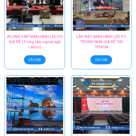
#CUNG CẤP MÀN HÌNH LED P3
LẮP ĐẶT MÀN HÌNH LED P3
GIÁ RẺ (Trung tâm ngoại ngữ
TRONG NHÀ GIÁ RẺ TẠI
Labco)
TPHCM
Chi tiết
Chi tiết