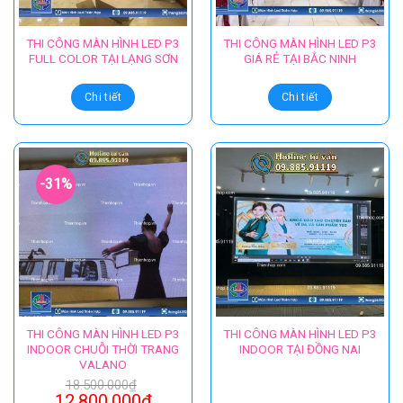
THI CÔNG MÀN HÌNH LED P3
THI CÔNG MÀN HÌNH LED P3
FULL COLOR TẠI LẠNG SƠN
GIÁ RẺ TẠI BẮC NINH
Chi tiết
Chi tiết
-31%
THI CÔNG MÀN HÌNH LED P3
THI CÔNG MÀN HÌNH LED P3
INDOOR CHUỖI THỜI TRANG
INDOOR TẠI ĐỒNG NAI
VALANO
18.500.000
₫
12.800.000
₫