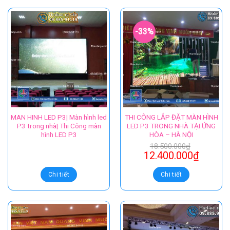
-33%
MAN HINH LED P3| Màn hình led
THI CÔNG LẮP ĐẶT MÀN HÌNH
P3 trong nhà| Thi Công màn
LED P3 TRONG NHÀ TẠI ỨNG
hình LED P3
HÒA – HÀ NỘI
18.500.000
₫
12.400.000
₫
Chi tiết
Chi tiết