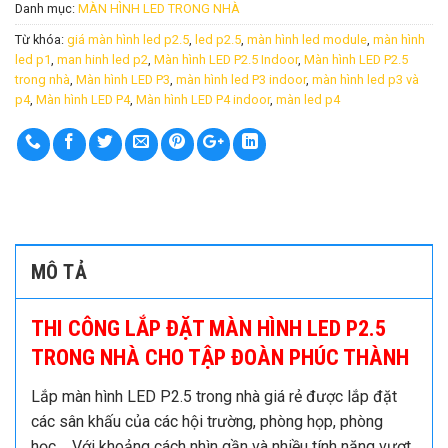
Danh mục:
MÀN HÌNH LED TRONG NHÀ
Từ khóa:
giá màn hình led p2.5
,
led p2.5
,
màn hình led module
,
màn hình
led p1
,
man hinh led p2
,
Màn hình LED P2.5 Indoor
,
Màn hình LED P2.5
trong nhà
,
Màn hình LED P3
,
màn hình led P3 indoor
,
màn hình led p3 và
p4
,
Màn hình LED P4
,
Màn hình LED P4 indoor
,
màn led p4
MÔ TẢ
THI CÔNG LẮP ĐẶT MÀN HÌNH LED P2.5
TRONG NHÀ CHO TẬP ĐOÀN PHÚC THÀNH
Lắp màn hình LED P2.5 trong nhà giá rẻ được lắp đặt
các sân khấu của các hội trường, phòng họp, phòng
học…..Với khoảng cách nhìn gần và nhiều tính năng vượt