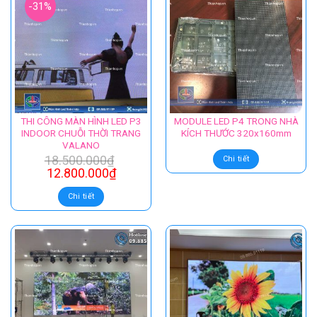
-31%
THI CÔNG MÀN HÌNH LED P3
MODULE LED P4 TRONG NHÀ
INDOOR CHUỖI THỜI TRANG
KÍCH THƯỚC 320x160mm
VALANO
18.500.000
₫
Chi tiết
12.800.000
₫
Chi tiết