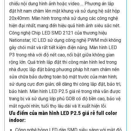
chiếu nội dung hình ảnh hoặc video…. Phương án lắp
đặt hít nam châm lên mặt khung và sử dụng hệ sắt hộp
20x40mm.
Màn hình trong nhà sử dụng các công nghệ
hiện đại nhất; mang đến hiệu quả hình ảnh siêu sắc nét.
Công nghệ Chip LED SMD 2121 của thương hiệu
Nationstar; IC LED sử dụng công nghệ PWM mới không
gây chói mắt và rất tiết kiệm điện năng.
Màn hình LED
P3 trong nhà với độ nét cao, nổi bật giữa không gian
rộng lớn.
Quá trình lắp đặt thi công màn hình led trong
nhà được lắp đặt bằng phương pháp hít nam châm nên
sửa chữa bảo dưỡng toàn bộ mặt trước của màn hình;
sử dụng cực đơn giản; dễ dàng thi công lắp đặt, bảo trì,
bảo hành.
Màn hình LED P2.5 giá rẻ trong nhà vẫn được
trang bị và sử dụng lớp phủ GOB có độ bền cao, bảo vệ
mắt người nhìn; tuổi thọ lâu dài và ít xuất hiện lỗi.
Ưu điểm của màn hình LED P2.5 giá rẻ full color
indoor:
Công nghệ bóng LED dán SMD siêu sáng với mật độ