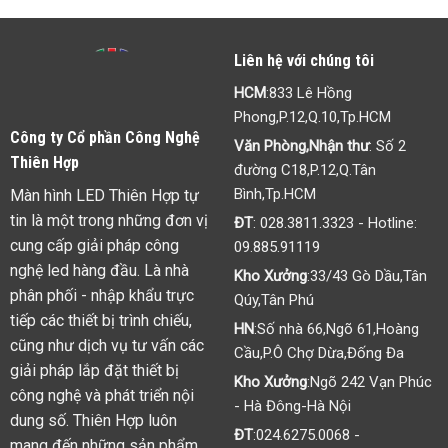
Liên hệ với chúng tôi
HCM
:833 Lê Hồng
Phong,P.12,Q.10,Tp.HCM
Công ty Cổ phần Công Nghệ
Văn Phòng,Nhận thư
: Số 2
Thiên Hợp
đường C18,P.12,Q.Tân
Bình,Tp.HCM
Màn hình LED Thiên Hợp tự
tin là một trong những đơn vị
ĐT
:
028.3811.3323
- Hotline:
cung cấp giải pháp công
09.885.91119
nghệ led hàng đầu. Là nhà
Kho Xưởng
:33/43 Gò Dầu,Tân
phân phối - nhập khẩu trực
Qúy,Tân Phú
tiếp các thiết bị trình chiếu,
HN
:Số nhà 66,Ngõ 61,Hoàng
cũng như dịch vụ tư vấn các
Cầu,P.Ô Chợ Dừa,Đống Đa
giải pháp lắp đặt thiết bị
Kho Xưởng
:Ngõ 242 Vạn Phúc
công nghệ và phát triển nội
- Hà Đông-Hà Nội
dung số. Thiên Hợp luôn
ĐT
:
024.6275.0068
-
mang đến những sản phẩm