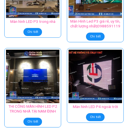
Màn Hình Led P3 giá rẻ, uy tín,
Màn hình LED P3 trong nhà
chất lượng nhất|0988591119
Chi tiết
Chi tiết
THI CÔNG MÀN HÌNH LED P2
Màn hình LED P4 ngoài trời
TRONG NHÀ TẠI NAM ĐỊNH
Chi tiết
Chi tiết