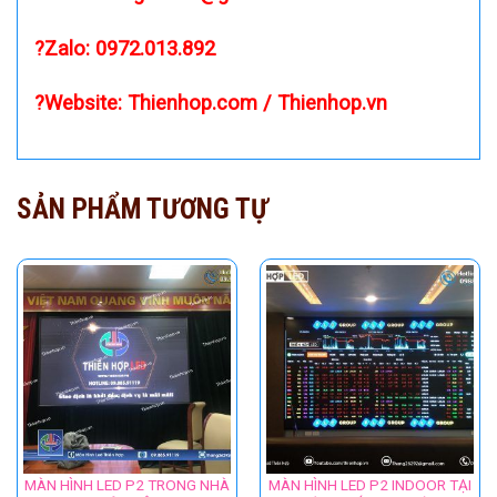
?Zalo:
0972.013.892
?Website:
Thienhop.com
/
Thienhop.vn
SẢN PHẨM TƯƠNG TỰ
MÀN HÌNH LED P2 TRONG NHÀ
MÀN HÌNH LED P2 INDOOR TẠI