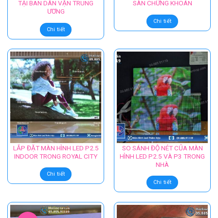
TẠI BAN DÂN VẬN TRUNG
SÀN CHỨNG KHOÁN
ƯƠNG
Chi tiết
Chi tiết
LẮP ĐẶT MÀN HÌNH LED P2.5
SO SÁNH ĐỘ NÉT CỦA MÀN
INDOOR TRONG ROYAL CITY
HÌNH LED P2.5 VÀ P3 TRONG
NHÀ
Chi tiết
Chi tiết