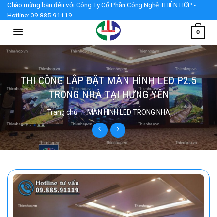
Skip
Chào mừng bạn đến với Công Ty Cổ Phần Công Nghệ THIÊN HỢP -
Hotline: 09.885.91119
to
content
0
THI CÔNG LẮP ĐẶT MÀN HÌNH LED P2.5
TRONG NHÀ TẠI HƯNG YÊN
Trang chủ
/
MÀN HÌNH LED TRONG NHÀ