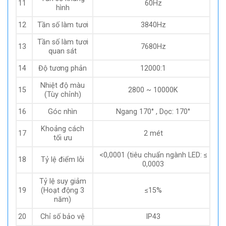
11
60Hz
hình
12
Tần số làm tươi
3840Hz
Tần số làm tươi
13
7680Hz
quan sát
14
Độ tương phản
12000:1
Nhiệt độ màu
15
2800 ~ 10000K
(Tùy chỉnh)
16
Góc nhìn
Ngang 170° , Dọc: 170°
Khoảng cách
17
2 mét
tối ưu
<0,0001 (tiêu chuẩn ngành LED: ≤
18
Tỷ lệ điểm lỗi
0,0003
Tỷ lệ suy giảm
19
(Hoạt động 3
≤15%
năm)
20
Chỉ số bảo vệ
IP43