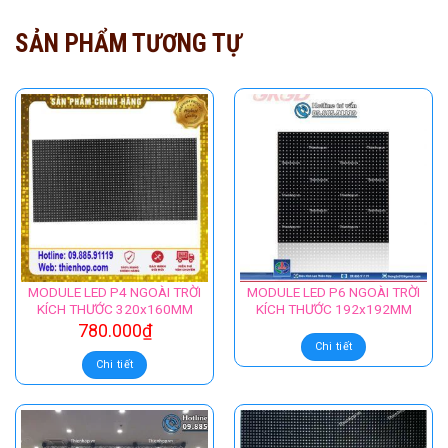
SẢN PHẨM TƯƠNG TỰ
MODULE LED P4 NGOÀI TRỜI
MODULE LED P6 NGOÀI TRỜI
KÍCH THƯỚC 320x160MM
KÍCH THƯỚC 192x192MM
780.000
₫
Chi tiết
Chi tiết