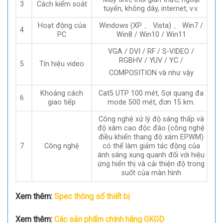
3
Cách kiểm soát
tuyến, không dây, internet, v.v.
Hoạt động của
Windows (XP 、 Vista) 、 Win7 /
4
PC
Win8 / Win10 / Win11
VGA / DVI / RF / S-VIDEO /
RGBHV / YUV / YC /
5
Tín hiệu video
COMPOSITION và như vậy
Khoảng cách
Cat5 UTP 100 mét, Sợi quang đa
6
giao tiếp
mode 500 mét, đơn 15 km.
Công nghệ xử lý độ sáng thấp và
độ xám cao độc đáo (công nghệ
điều khiển thang độ xám EPWM)
7
Công nghệ
có thể làm giảm tác động của
ánh sáng xung quanh đối với hiệu
ứng hiển thị và cải thiện độ trong
suốt của màn hình
Xem thêm:
Spec thông số thiết bị
Xem thêm:
Các sản phẩm chính hãng GKGD