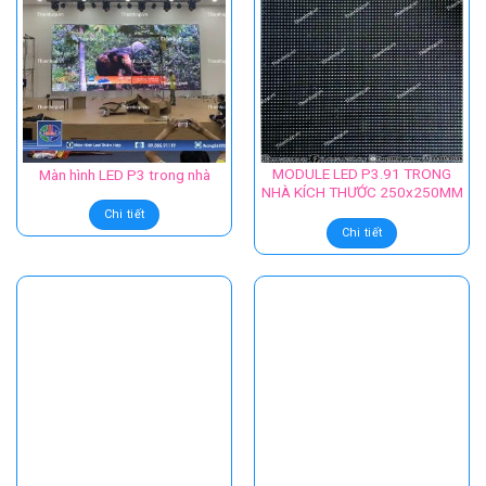
MODULE LED P3.91 TRONG
Màn hình LED P3 trong nhà
NHÀ KÍCH THƯỚC 250x250MM
Chi tiết
Chi tiết