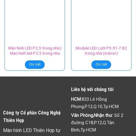
Màn hình LED P2.5 trong nhà |
Module LED Lưới P3.91-7.82
Man hinh led P2.5 trong nha
trong nhà (indoor)
Chi tiết
Chi tiết
Liên hệ với chúng tôi
HCM
:833 Lê Hồng
Phong,P.12,Q.10,Tp.HCM
Công ty Cổ phần Công Nghệ
Văn Phòng,Nhận thư
: Số 2
Thiên Hợp
đường C18,P.12,Q.Tân
Bình,Tp.HCM
Màn hình LED Thiên Hợp tự