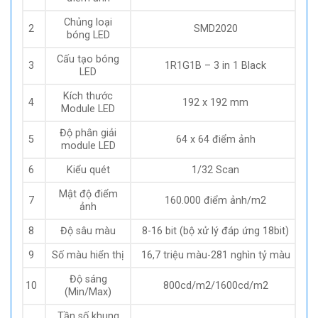
Chủng loại
2
SMD2020
bóng LED
Cấu tạo bóng
3
1R1G1B – 3 in 1 Black
LED
Kích thước
4
192 x 192 mm
Module LED
Độ phân giải
5
64 x 64 điểm ảnh
module LED
6
Kiểu quét
1/32 Scan
Mật độ điểm
7
160.000 điểm ảnh/m2
ảnh
8
Độ sâu màu
8-16 bit (bộ xử lý đáp ứng 18bit)
9
Số màu hiển thị
16,7 triệu màu-281 nghìn tỷ màu
Độ sáng
10
800cd/m2/1600cd/m2
(Min/Max)
Tần số khung