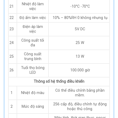
Nhiệt độ làm
21
-10°C -70°C
việc
22
Độ ẩm làm việc
10% – 80%RH 0 không nhưng tụ
Điện áp làm
23
5V DC
việc
Công suất tối
24
25 W
đa
Công suất
25
13 W
trung bình
Tuổi thọ bóng
26
100.000 giờ
LED
Thông số hệ thống điều khiển
Có thể điều chỉnh bằng phần
1
Nhiệt độ màu
mềm.
256 cấp độ, điều chỉnh tự động
2
Mức độ sáng
hoặc thủ công.
Máy tính, thời gian thực, ngoại