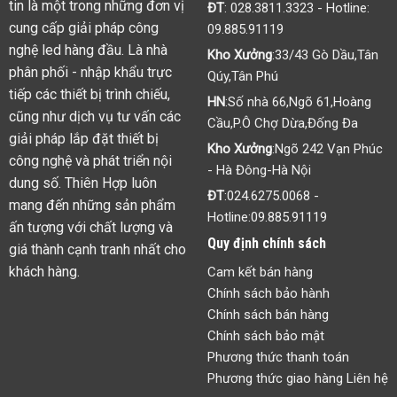
tin là một trong những đơn vị
ĐT
:
028.3811.3323
- Hotline:
cung cấp giải pháp công
09.885.91119
nghệ led hàng đầu. Là nhà
Kho Xưởng
:33/43 Gò Dầu,Tân
phân phối - nhập khẩu trực
Qúy,Tân Phú
tiếp các thiết bị trình chiếu,
HN
:Số nhà 66,Ngõ 61,Hoàng
cũng như dịch vụ tư vấn các
Cầu,P.Ô Chợ Dừa,Đống Đa
giải pháp lắp đặt thiết bị
Kho Xưởng
:Ngõ 242 Vạn Phúc
công nghệ và phát triển nội
- Hà Đông-Hà Nội
dung số. Thiên Hợp luôn
ĐT
:
024.6275.0068
-
mang đến những sản phẩm
Hotline:
09.885.91119
ấn tượng với chất lượng và
Quy định chính sách
giá thành cạnh tranh nhất cho
khách hàng.
Cam kết bán hàng
Chính sách bảo hành
Chính sách bán hàng
Chính sách bảo mật
Phương thức thanh toán
Phương thức giao hàng Liên hệ