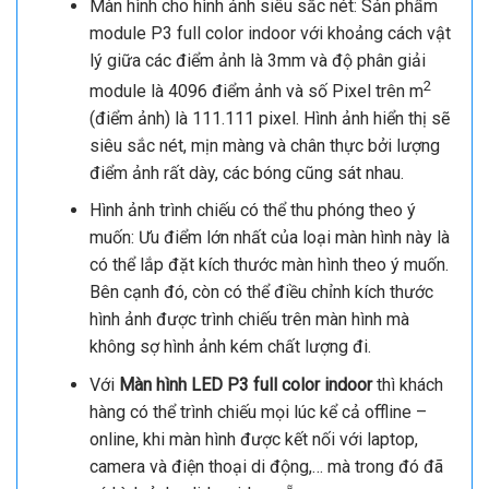
Màn hình cho hình ảnh siêu sắc nét: Sản phẩm
module P3 full color indoor với khoảng cách vật
lý giữa các điểm ảnh là 3mm và độ phân giải
2
module là 4096 điểm ảnh và số Pixel trên m
(điểm ảnh) là 111.111 pixel. Hình ảnh hiển thị sẽ
siêu sắc nét, mịn màng và chân thực bởi lượng
điểm ảnh rất dày, các bóng cũng sát nhau.
Hình ảnh trình chiếu có thể thu phóng theo ý
muốn: Ưu điểm lớn nhất của loại màn hình này là
có thể lắp đặt kích thước màn hình theo ý muốn.
Bên cạnh đó, còn có thể điều chỉnh kích thước
hình ảnh được trình chiếu trên màn hình mà
không sợ hình ảnh kém chất lượng đi.
Với
Màn hình LED P3 full color indoor
thì khách
hàng có thể trình chiếu mọi lúc kể cả offline –
online, khi màn hình được kết nối với laptop,
camera và điện thoại di động,… mà trong đó đã