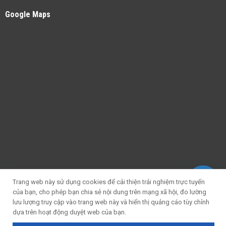
Google Maps
Trang web này sử dụng cookies để cải thiện trải nghiệm trực tuyến
của bạn, cho phép bạn chia sẻ nội dung trên mạng xã hội, đo lường
lưu lượng truy cập vào trang web này và hiển thị quảng cáo tùy chỉnh
dựa trên hoạt động duyệt web của bạn.
Copyright 2026 © Màn Hình Led Thiên Hợp - CÔNG TY CỔ PHẦN CÔNG