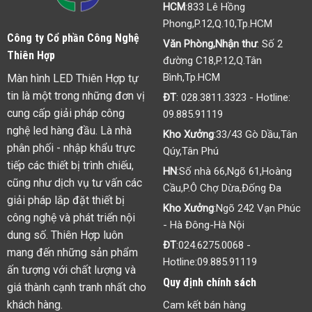
HCM
:833 Lê Hồng
Phong,P.12,Q.10,Tp.HCM
Công ty Cổ phần Công Nghệ
Văn Phòng,Nhận thư
: Số 2
Thiên Hợp
đường C18,P.12,Q.Tân
Bình,Tp.HCM
Màn hình LED Thiên Hợp tự
tin là một trong những đơn vị
ĐT
:
028.3811.3323
- Hotline:
cung cấp giải pháp công
09.885.91119
nghệ led hàng đầu. Là nhà
Kho Xưởng
:33/43 Gò Dầu,Tân
phân phối - nhập khẩu trực
Qúy,Tân Phú
tiếp các thiết bị trình chiếu,
HN
:Số nhà 66,Ngõ 61,Hoàng
cũng như dịch vụ tư vấn các
Cầu,P.Ô Chợ Dừa,Đống Đa
giải pháp lắp đặt thiết bị
Kho Xưởng
:Ngõ 242 Vạn Phúc
công nghệ và phát triển nội
- Hà Đông-Hà Nội
dung số. Thiên Hợp luôn
ĐT
:
024.6275.0068
-
mang đến những sản phẩm
Hotline:
09.885.91119
ấn tượng với chất lượng và
Quy định chính sách
giá thành cạnh tranh nhất cho
khách hàng.
Cam kết bán hàng