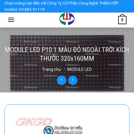
Skip
Chào mừng bạn đến với Công Ty Cổ Phần Công Nghệ THIÊN HỢP -
Hotline: 09.885.91119
to
content
0
MODULE LED P10 1 MÀU ĐỎ NGOÀI TRỜI KÍCH
THƯỚC 320x160MM
Trang chủ
/
MODULE LED