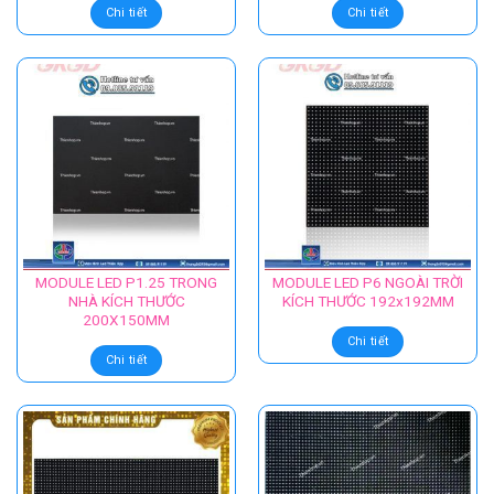
Chi tiết
Chi tiết
MODULE LED P1.25 TRONG
MODULE LED P6 NGOÀI TRỜI
NHÀ KÍCH THƯỚC
KÍCH THƯỚC 192x192MM
200X150MM
Chi tiết
Chi tiết