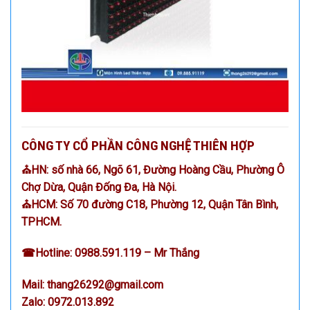
CÔNG TY CỔ PHẦN CÔNG NGHỆ THIÊN HỢP
⛪HN: số nhà 66, Ngõ 61, Đường Hoàng Cầu, Phường Ô
Chợ Dừa, Quận Đống Đa, Hà Nội.
⛪HCM: Số 70 đường C18, Phường 12, Quận Tân Bình,
TPHCM.
☎
Hotline:
0988.591.119
– Mr Thắng
Mail:
thang26292@gmail.com
Zalo:
0972.013.892