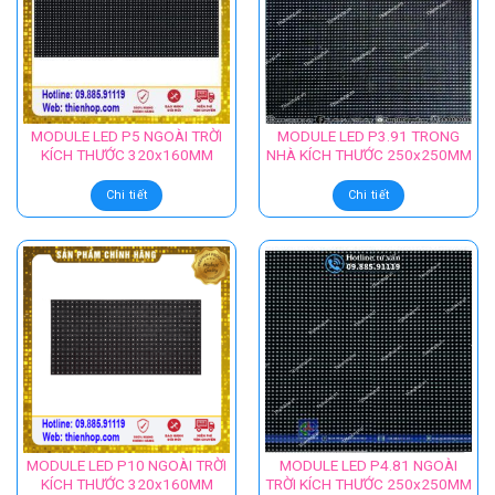
MODULE LED P5 NGOÀI TRỜI
MODULE LED P3.91 TRONG
KÍCH THƯỚC 320x160MM
NHÀ KÍCH THƯỚC 250x250MM
Chi tiết
Chi tiết
MODULE LED P10 NGOÀI TRỜI
MODULE LED P4.81 NGOÀI
KÍCH THƯỚC 320x160MM
TRỜI KÍCH THƯỚC 250x250MM