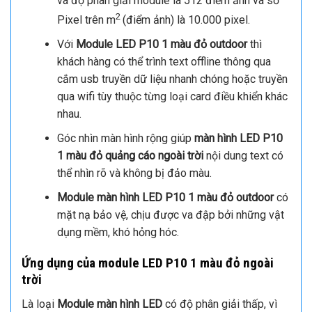
và độ phân giải module là 512 điểm ảnh và số
2
Pixel trên m
(điểm ảnh) là 10.000 pixel.
Với
Module LED P10 1 màu đỏ outdoor
thì
khách hàng có thể trình text offline thông qua
cắm usb truyền dữ liệu nhanh chóng hoặc truyền
qua wifi tùy thuộc từng loại card điều khiển khác
nhau.
Góc nhìn màn hình rộng giúp
màn hình LED P10
1 màu đỏ quảng cáo ngoài trời
nội dung text có
thể nhìn rõ và không bị đảo màu.
Module màn hình LED P10 1 màu đỏ outdoor
có
mặt nạ bảo vệ, chịu được va đập bởi những vật
dụng mềm, khó hỏng hóc.
Ứng dụng của module LED P10 1 màu đỏ ngoài
trời
Là loại
Module màn hình LED
có độ phân giải thấp, vì