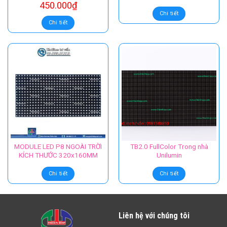
450.000
₫
Chi tiết
Chi tiết
MODULE LED P8 NGOÀI TRỜI
TB2.0 FullColor Trong nhà
KÍCH THƯỚC 320x160MM
Unilumin
Chi tiết
Chi tiết
Liên hệ với chúng tôi