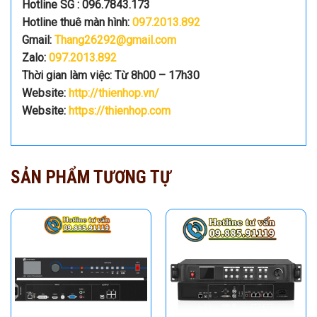
Hotline SG : 096.7843.173
Hotline thuê màn hình:
097.2013.892
Gmail:
Thang26292@gmail.com
Zalo:
097.2013.892
Thời gian làm việc: Từ 8h00 – 17h30
Website:
http://thienhop.vn/
Website:
https://thienhop.com
SẢN PHẨM TƯƠNG TỰ