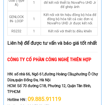
USB (Type
1
để kết nối thiết bị NovaPro UHD Jr
A)
để ghép ảnh
Kết nối với tín hiệu đồng bộ hóa để
GENLOCK
1
đồng bộ hóa tất cả các đơn vị
IN- LOOP
NovaPro UHD Jr được kết nối.
RS232
1
Kết nối với thiết bị điều khiển
Liên hệ để được tư vấn và báo giá tốt nhất
CÔNG TY CỔ PHẦN CÔNG NGHỆ THIÊN HỢP
HN: số nhà 66, Ngõ 61,đường Hoàng Cầu,phường Ô Chợ
Dừa,quận Đống Đa, Hà Nội
HCM: Số 70 đường C18, Phường 12, Quận Tân Bình,
TPHCM
09.885.91119
Hotline HN :