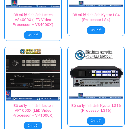
Bộ xử lý hình ảnh Listen
Bộ xử lý hình ảnh Kystar LS4
VS4000X (LED Video
(Processor LS4)
Processor – VS4000X)
Chi tiết
Chi tiết
Bộ xử lý hình ảnh Listen
Bộ xử lý hình ảnh Kystar LS16
VP1000X (LED Video
(Processor LS16)
Processor – VP1000X)
Chi tiết
Chi tiết