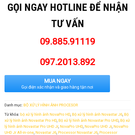
GỌI NGAY HOTLINE ĐỂ NHẬN
TƯ VẤN
09.885.91119
097.2013.892
MUA NGAY
Gọi điện xác nhận và giao hàng tận nơi
Danh mục:
BỘ XỬ LÝ HÌNH ẢNH PROCESOR
Từ khóa:
bộ xử lý hình ảnh NovaPro HD
,
Bộ xử lý hình ảnh Novastar J6
,
Bộ
xử lý hình ảnh Novastar Pro HD
,
Bộ xử lý hình ảnh Novastar Pro UHD
,
Bộ xử
lý hình ảnh Novastar Pro UHD Jr
,
NovaPro UHD
,
NovaPro UHD Jr
,
NovaPro
UHD Jr All-in-one
,
Novastar J6
,
Processor Novastar J6
,
Processor