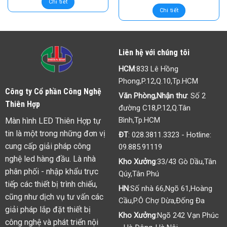
Chi tiết
Chi tiết
Liên hệ với chúng tôi
HCM
:833 Lê Hồng
Phong,P.12,Q.10,Tp.HCM
Công ty Cổ phần Công Nghệ
Văn Phòng,Nhận thư
: Số 2
Thiên Hợp
đường C18,P.12,Q.Tân
Bình,Tp.HCM
Màn hình LED Thiên Hợp tự
tin là một trong những đơn vị
ĐT
:
028.3811.3323
- Hotline:
cung cấp giải pháp công
09.885.91119
nghệ led hàng đầu. Là nhà
Kho Xưởng
:33/43 Gò Dầu,Tân
phân phối - nhập khẩu trực
Qúy,Tân Phú
tiếp các thiết bị trình chiếu,
HN
:Số nhà 66,Ngõ 61,Hoàng
cũng như dịch vụ tư vấn các
Cầu,P.Ô Chợ Dừa,Đống Đa
giải pháp lắp đặt thiết bị
Kho Xưởng
:Ngõ 242 Vạn Phúc
công nghệ và phát triển nội