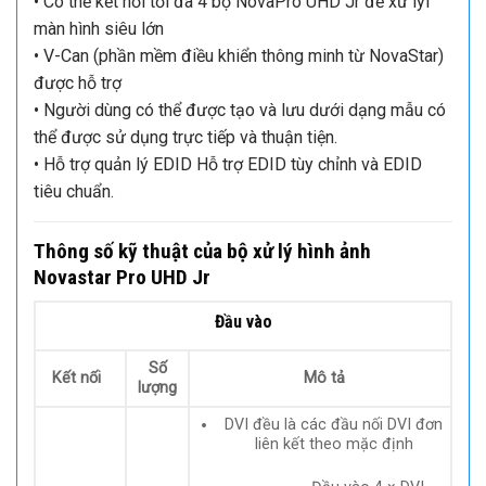
• Có thể kết nối tối đa 4 bộ NovaPro UHD Jr để xử lýi
màn hình siêu lớn
• V-Can (phần mềm điều khiển thông minh từ NovaStar)
được hỗ trợ
• Người dùng có thể được tạo và lưu dưới dạng mẫu có
thể được sử dụng trực tiếp và thuận tiện.
• Hỗ trợ quản lý EDID Hỗ trợ EDID tùy chỉnh và EDID
tiêu chuẩn.
Thông số kỹ thuật của bộ xử lý hình ảnh
Novastar Pro UHD Jr
Đầu vào
Số
Kết nối
Mô tả
lượng
DVI đều là các đầu nối DVI đơn
liên kết theo mặc định