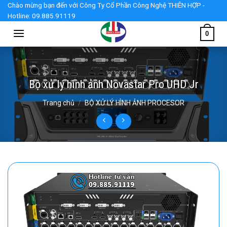
Skip
Chào mừng bạn đến với Công Ty Cổ Phần Công Nghệ THIÊN HỢP -
Hotline: 09.885.91119
to
content
0
Bộ xử lý hình ảnh Novastar Pro UHD Jr
Trang chủ
/
BỘ XỬ LÝ HÌNH ẢNH PROCESOR