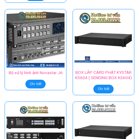
BOX LẮP CARD PHÁT KYSTAR
Bộ xử lý hình ảnh Novastar J6
KS604 ( SENDING BOX KS604)
Chi tiết
Chi tiết