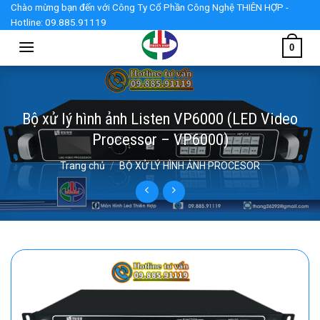
Skip
Chào mừng bạn đến với Công Ty Cổ Phần Công Nghệ THIÊN HỢP -
Hotline: 09.885.91119
to
content
0
Bộ xử lý hình ảnh Listen VP6000 (LED Video
Processor – VP6000)
Trang chủ
/
BỘ XỬ LÝ HÌNH ẢNH PROCESOR