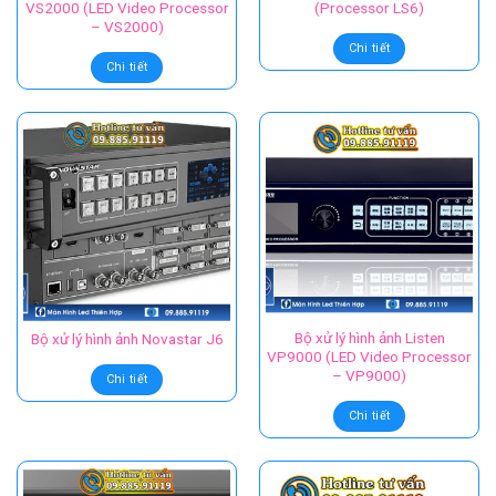
VS2000 (LED Video Processor
(Processor LS6)
– VS2000)
Chi tiết
Chi tiết
Bộ xử lý hình ảnh Listen
Bộ xử lý hình ảnh Novastar J6
VP9000 (LED Video Processor
– VP9000)
Chi tiết
Chi tiết