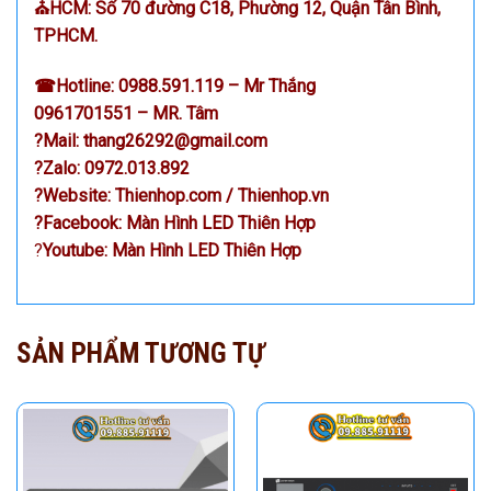
⛪HCM: Số 70 đường C18, Phường 12, Quận Tân Bình,
TPHCM.
☎
Hotline:
0988.591.119
– Mr Thắng
0961701551 – MR. Tâm
?
Mail:
thang26292@gmail.com
?
Zalo:
0972.013.892
?
Website:
Thienhop.com
/
Thienhop.vn
?
Facebook:
Màn Hình LED Thiên Hợp
?
Youtube:
Màn Hình LED Thiên Hợp
SẢN PHẨM TƯƠNG TỰ