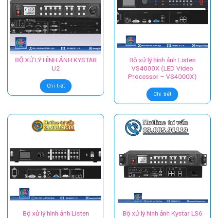
BỘ XỬ LÝ HÌNH ẢNH KYSTAR
Bộ xử lý hình ảnh Listen
U2
VS4000X (LED Video
Processor – VS4000X)
Chi tiết
Chi tiết
Bộ xử lý hình ảnh Listen
Bộ xử lý hình ảnh Kystar LS6