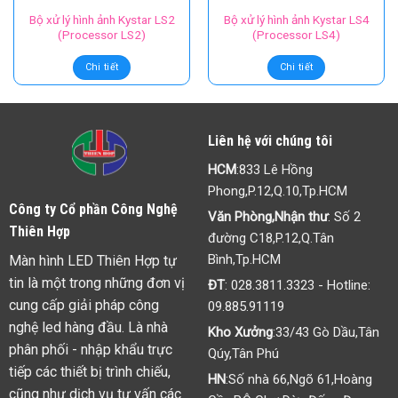
Bộ xử lý hình ảnh Kystar LS2
Bộ xử lý hình ảnh Kystar LS4
(Processor LS2)
(Processor LS4)
Chi tiết
Chi tiết
Liên hệ với chúng tôi
HCM
:833 Lê Hồng
Phong,P.12,Q.10,Tp.HCM
Công ty Cổ phần Công Nghệ
Văn Phòng,Nhận thư
: Số 2
Thiên Hợp
đường C18,P.12,Q.Tân
Bình,Tp.HCM
Màn hình LED Thiên Hợp tự
tin là một trong những đơn vị
ĐT
:
028.3811.3323
- Hotline:
cung cấp giải pháp công
09.885.91119
nghệ led hàng đầu. Là nhà
Kho Xưởng
:33/43 Gò Dầu,Tân
phân phối - nhập khẩu trực
Qúy,Tân Phú
tiếp các thiết bị trình chiếu,
HN
:Số nhà 66,Ngõ 61,Hoàng
cũng như dịch vụ tư vấn các