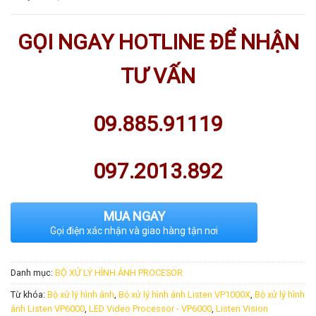
GỌI NGAY HOTLINE ĐỂ NHẬN
TƯ VẤN
09.885.91119
097.2013.892
MUA NGAY
Gọi điện xác nhận và giao hàng tận nơi
Danh mục:
BỘ XỬ LÝ HÌNH ẢNH PROCESOR
Từ khóa:
Bộ xử lý hình ảnh
,
Bộ xử lý hình ảnh Listen VP1000X
,
Bộ xử lý hình
ảnh Listen VP6000
,
LED Video Processor - VP6000
,
Listen Vision