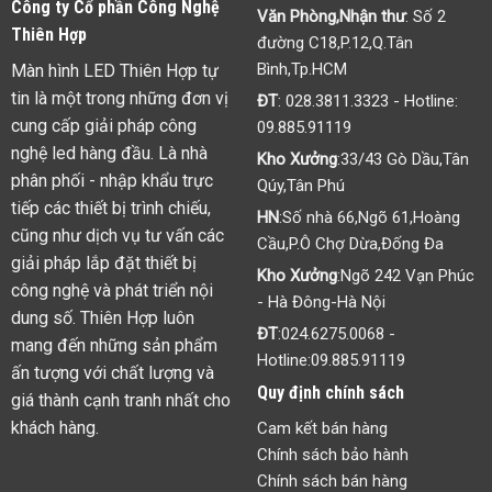
Công ty Cổ phần Công Nghệ
Văn Phòng,Nhận thư
: Số 2
Thiên Hợp
đường C18,P.12,Q.Tân
Bình,Tp.HCM
Màn hình LED Thiên Hợp tự
tin là một trong những đơn vị
ĐT
:
028.3811.3323
- Hotline:
cung cấp giải pháp công
09.885.91119
nghệ led hàng đầu. Là nhà
Kho Xưởng
:33/43 Gò Dầu,Tân
phân phối - nhập khẩu trực
Qúy,Tân Phú
tiếp các thiết bị trình chiếu,
HN
:Số nhà 66,Ngõ 61,Hoàng
cũng như dịch vụ tư vấn các
Cầu,P.Ô Chợ Dừa,Đống Đa
giải pháp lắp đặt thiết bị
Kho Xưởng
:Ngõ 242 Vạn Phúc
công nghệ và phát triển nội
- Hà Đông-Hà Nội
dung số. Thiên Hợp luôn
ĐT
:
024.6275.0068
-
mang đến những sản phẩm
Hotline:
09.885.91119
ấn tượng với chất lượng và
Quy định chính sách
giá thành cạnh tranh nhất cho
khách hàng.
Cam kết bán hàng
Chính sách bảo hành
Chính sách bán hàng