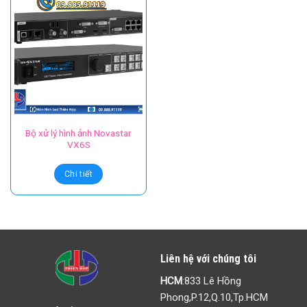
Bộ xử lý hình ảnh Novastar
VX6S
Chi tiết
Liên hệ với chúng tôi
HCM
:833 Lê Hồng
Phong,P.12,Q.10,Tp.HCM