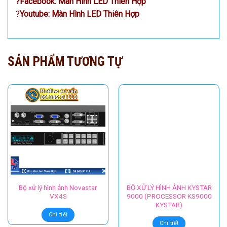
⛪HCM: Số 70 đường C18, Phường 12, Quận Tân Bình,
TPHCM.
☎
Hotline:
0988.591.119
– Mr Thắng
?
Mail:
thang26292@gmail.com
?
Zalo:
0972.013.892
?
Website:
Thienhop.com
/
Thienhop.vn
?
Facebook:
Màn Hình LED Thiên Hợp
?
Youtube:
Màn Hình LED Thiên Hợp
SẢN PHẨM TƯƠNG TỰ