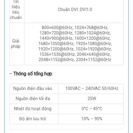
–
Đầu ra DVI
:
Số
4
lượng
Kiểu
giao
Ổ cắm DVI-I, ổ cắm DB15
diện
Tín
hiệu
Chuẩn DVI: DVI1.0
tiêu
chuẩn
800×600@60Hz, 1024×768@60Hz,
1280×720@60Hz, 1280×1024@60Hz,
1440×900@60Hz, 1600×1200@60Hz,
Giải
1680×1050@60Hz, 1920×1080@60Hz,
pháp
1920×1200@60Hz, 1024×1920@60Hz,
1536×1536@60Hz, 2046×640@60Hz,
2048×1152@60Hz, 2304×1152@60Hz
–
Thông số tổng hợp
: