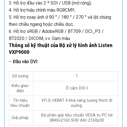
Tính năng sản phẩm LED Video Processor –
VXP9000
1. Xử lý 5,30 triệu pixel với chiều rộng lên tới 5.000 và
chiều cao lên tới 3.200;
2. Hiển thị bốn hình ảnh cùng một lúc, hỗ trợ đầu vào 4K
* 2K qua DVI / HDMI / DP / USB;
3. Hỗ trợ đầu vào 2 * SDI / USB (mở rộng);
4. Hỗ trợ hiệu chỉnh màu RGBCMY;
5. Hỗ trợ xoay ảnh ở 90 ° / 180 ° / 270 ° và lật chúng
theo chiều ngang hoặc chiều dọc;
6. Hỗ trợ sRGB / AdobeRGB / BT709 / DCI_P3 /
BT2020 / DICOM, v.v. Gam màu.
Thông số kỹ thuật của Bộ xử lý hình ảnh Listen
VXP9000
–
Đầu vào DVI
: