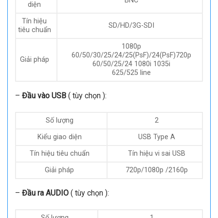
Độ phân giải tiêu chuẩn VESA to PC tới
Giải pháp
3840×2160 SHD đến 2160p30
–
Đầu vào SDI
( tùy chọn ):
Số lượng
2
Kiểu giao
BNC
diện
Tín hiệu
SD/HD/3G-SDI
tiêu chuẩn
1080p
60/50/30/25/24/25(PsF)/24(PsF)720p
Giải pháp
60/50/25/24 1080i 1035i
625/525 line
–
Đầu vào USB
( tùy chọn ):
Số lượng
2