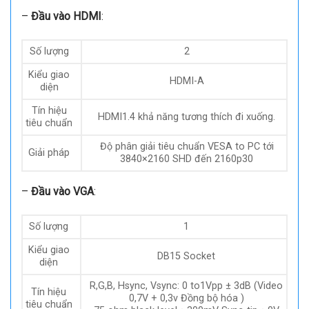
Số lượng
1
Kiểu giao
Ổ cắm DVI-I
diện
Tín hiệu
VI1.0, HDMI1.4 khả năng tương thích đi
tiêu chuẩn
xuống.
Độ phân giải tiêu chuẩn VESA to PC tới
Giải pháp
3840×2160 SHD đến 2160p30
–
Đầu vào HDMI
:
Số lượng
2
Kiểu giao
HDMI-A
diện
Tín hiệu
HDMI1.4 khả năng tương thích đi xuống.
tiêu chuẩn
Độ phân giải tiêu chuẩn VESA to PC tới
Giải pháp
3840×2160 SHD đến 2160p30