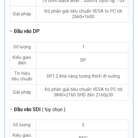
–
Đầu vào VGA
:
Số lượng
1
Kiểu giao
DB15 Socket
diện
R,G,B, Hsync, Vsync: 0 to1Vpp ± 3dB (Video
Tín hiệu
0,7V + 0,3v Đồng bộ hóa )
tiêu chuẩn
75 ohm black level：300mV Sync-tip：0V
Độ phân giải tiêu chuẩn VESA to PC tới
Giải pháp
2560×1600
–
Đầu vào DP
:
Số lượng
1
Kiểu giao
DP.
diện
Tín hiệu
DP1.2 khả năng tương thích đi xuống
tiêu chuẩn