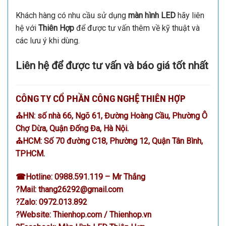
Thiên Hợp
cam kết với khách hàng sản phẩm luôn đạt
chất lượng cao; khi giao cho khách hàng màn hình hoạt
động tốt; không lỗi kỹ thuật. Ngoài ra đội ngũ nhân viên
của Thiên Hợp luôn hỗ trợ khách hàng 24/24 bất cứ khi
nào khách hàng gặp vấn đề về màn hình LED. Đội ngũ tư
vấn; kỹ thuật làm việc nhiệt tình, chuyên nghiệp.
Khách hàng có nhu cầu sử dụng
màn hình LED
hãy liên
hệ với
Thiên Hợp
để được tư vấn thêm về kỹ thuật và
các lưu ý khi dùng.
Liên hệ để được tư vấn và báo giá tốt nhất
CÔNG TY CỔ PHẦN CÔNG NGHỆ THIÊN HỢP
⛪HN: số nhà 66, Ngõ 61, Đường Hoàng Cầu, Phường Ô
Chợ Dừa, Quận Đống Đa, Hà Nội.