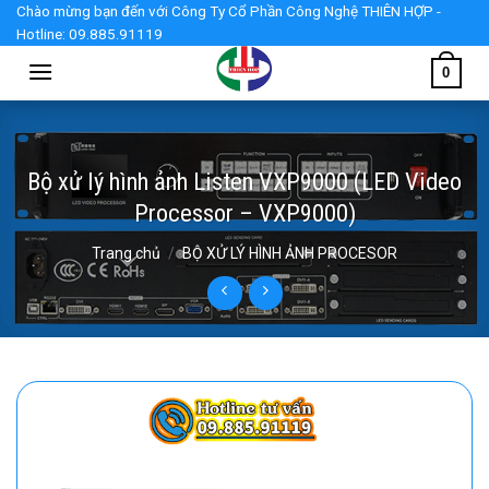
Skip
Chào mừng bạn đến với Công Ty Cổ Phần Công Nghệ THIÊN HỢP -
Hotline: 09.885.91119
to
content
0
Bộ xử lý hình ảnh Listen VXP9000 (LED Video
Processor – VXP9000)
Trang chủ
/
BỘ XỬ LÝ HÌNH ẢNH PROCESOR