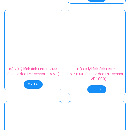
Bộ xử lý hình ảnh Novastar
BỘ XỬ LÝ HÌNH ẢNH KYSTAR
VX4S
9000 (PROCESSOR KS9000
KYSTAR)
Chi tiết
Chi tiết
Bộ xử lý hình ảnh Listen VM3
Bộ xử lý hình ảnh Listen
(LED Video Processor – VM3)
VP1000 (LED Video Processor