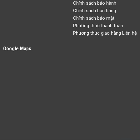
giải pháp lắp đặt thiết bị
Kho Xưởng
:Ngõ 242 Vạn Phúc
công nghệ và phát triển nội
- Hà Đông-Hà Nội
dung số. Thiên Hợp luôn
ĐT
:
024.6275.0068
-
mang đến những sản phẩm
Hotline:
09.885.91119
ấn tượng với chất lượng và
Quy định chính sách
giá thành cạnh tranh nhất cho
khách hàng.
Cam kết bán hàng
Chính sách bảo hành
Chính sách bán hàng
Chính sách bảo mật
Phương thức thanh toán
Phương thức giao hàng Liên hệ
Google Maps