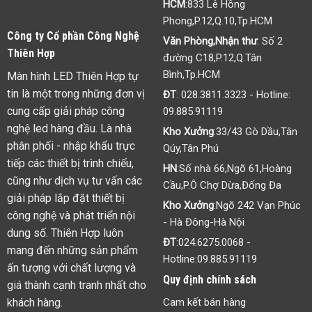
Bộ xử lý hình ảnh Kystar LS8Pro
Bộ xử lý hình ảnh Listen
(Processor LS8Pro)
VP9000 (LED Video Processor
– VP9000)
Chi tiết
Chi tiết
Liên hệ với chúng tôi
HCM
:833 Lê Hồng
Phong,P.12,Q.10,Tp.HCM
Công ty Cổ phần Công Nghệ
Văn Phòng,Nhận thư
: Số 2
Thiên Hợp
đường C18,P.12,Q.Tân
Bình,Tp.HCM
Màn hình LED Thiên Hợp tự
tin là một trong những đơn vị
ĐT
:
028.3811.3323
- Hotline:
cung cấp giải pháp công
09.885.91119
nghệ led hàng đầu. Là nhà
Kho Xưởng
:33/43 Gò Dầu,Tân
phân phối - nhập khẩu trực
Qúy,Tân Phú
tiếp các thiết bị trình chiếu,
HN
:Số nhà 66,Ngõ 61,Hoàng
cũng như dịch vụ tư vấn các
Cầu,P.Ô Chợ Dừa,Đống Đa