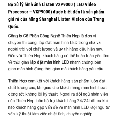
Nguồn điện đầu vào
100VAC – 240VAC 50/60Hz
Nguồn điện tối đa
25W
Nhiệt độ hoạt động
0°C – 45°C
Độ ẩm lưu trữ
10% – 90%
Bộ xử lý hình ảnh Listen VXP9000
( LED Video
Processor – VXP9000) được biết đến là sản phẩm
giá rẻ của hãng Shanghai Listen Vision của Trung
Quốc.
Công ty Cổ Phần Công Nghệ Thiên Hợp
là đơn vị
chuyên thi công, lắp đặt màn hình LED trong nhà và
ngoài trời với chất lượng và uy tín hàng đầu hiện nay.
Đến với Thiên Hợp khách hàng có thể hoàn toàn yên tâm
về thời gian
lắp đặt màn hình LED
nhanh chóng; bàn
giao màn hình đúng thời gian mà khách hàng yêu cầu.