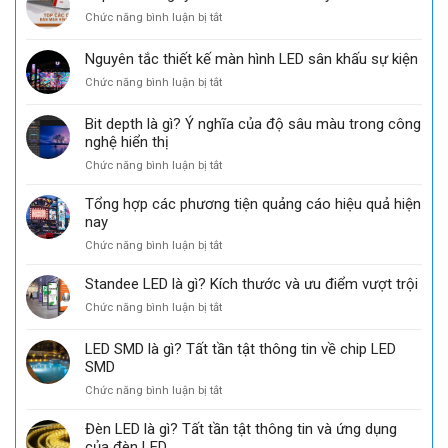
về
ở
Chức năng bình luận bị tắt
Nhà
Top
phân
các
Nguyên tắc thiết kế màn hình LED sân khấu sự kiện
phối
công
ủy
ở
Chức năng bình luận bị tắt
ty
quyền
Nguyên
bán
chính
tắc
màn
Bit depth là gì? Ý nghĩa của độ sâu màu trong công
thức
thiết
hình
nghệ hiển thị
của
kế
LED
GKGD
ở
Chức năng bình luận bị tắt
màn
Uy
tại
Bit
hình
Tín
thị
depth
LED
Tổng hợp các phương tiện quảng cáo hiệu quả hiện
trường
là
sân
nay
Việt
gì?
khấu
Nam
ở
Chức năng bình luận bị tắt
Ý
sự
Tổng
nghĩa
kiện
hợp
Standee LED là gì? Kích thước và ưu điểm vượt trội
của
các
độ
ở
Chức năng bình luận bị tắt
phương
sâu
Standee
tiện
màu
LED
LED SMD là gì? Tất tần tật thông tin về chip LED
quảng
trong
là
cáo
SMD
công
gì?
hiệu
nghệ
ở
Chức năng bình luận bị tắt
Kích
quả
hiển
LED
thước
hiện
thị
SMD
và
Đèn LED là gì? Tất tần tật thông tin và ứng dụng
nay
là
ưu
của đèn LED