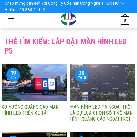
Skip
Chào mừng bạn đến với Công Ty Cổ Phần Công Nghệ THIÊN HỢP -
Hotline: 09.885.91119
to
content
0
THẺ TÌM KIẾM:
LẮP ĐẶT MÀN HÌNH LED
P5
19
29
Th7
Th10
XU HƯỚNG QUẢNG CÁO MÀN
MÀN HÌNH LED P5 NGOÀI TRỜI
HÌNH LED TRÊN XE TẢI
LÀ SỰ LỰA CHỌN SỐ 1 VỀ MÀN
HÌNH QUẢNG CÁO NGOÀI TRỜI