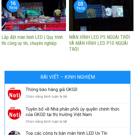
16
03
Th10
Th10
Lắp đặt màn hình LED | Quy trình
MÀN HÌNH LED P5 NGOÀI TRỜI
thi công uy tín, chuyên nghiệp
VÀ MÀN HÌNH LED P10 NGOÀI
TRỜI
BÀI VIẾT – KINH NGHIỆM
Thông báo hàng giả GKGD
ở
Chức năng bình luận bị tắt
Thông
báo
Tuyên bố về Nhà phân phối ủy quyền chính thức
hàng
của GKGD tại thị trường Việt Nam
giả
ở
Chức năng bình luận bị tắt
GKGD
Tuyên
bố
Top các công ty bán màn hình LED Uy Tín