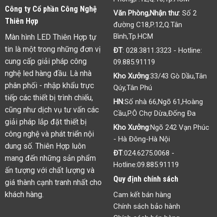
Công ty Cổ phần Công Nghệ
Văn Phòng,Nhận thư
: Số 2
Thiên Hợp
đường C18,P.12,Q.Tân
Bình,Tp.HCM
Màn hình LED Thiên Hợp tự
tin là một trong những đơn vị
ĐT
:
028.3811.3323
- Hotline:
cung cấp giải pháp công
09.885.91119
nghệ led hàng đầu. Là nhà
Kho Xưởng
:33/43 Gò Dầu,Tân
phân phối - nhập khẩu trực
Qúy,Tân Phú
tiếp các thiết bị trình chiếu,
HN
:Số nhà 66,Ngõ 61,Hoàng
cũng như dịch vụ tư vấn các
Cầu,P.Ô Chợ Dừa,Đống Đa
giải pháp lắp đặt thiết bị
Kho Xưởng
:Ngõ 242 Vạn Phúc
công nghệ và phát triển nội
- Hà Đông-Hà Nội
dung số. Thiên Hợp luôn
ĐT
:
024.6275.0068
-
mang đến những sản phẩm
Hotline:
09.885.91119
ấn tượng với chất lượng và
Quy định chính sách
giá thành cạnh tranh nhất cho
khách hàng.
Cam kết bán hàng
Chính sách bảo hành