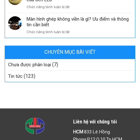
gì?
điểm
ở
Chức năng bình luận bị tắt
Tất
vượt
Đèn
tần
trội
LED
Màn hình ghép không viền là gì? Ưu điểm và thông
tật
là
tin cần biết
thông
gì?
tin
ở
Chức năng bình luận bị tắt
Tất
về
Màn
tần
chip
hình
tật
LED
ghép
thông
SMD
CHUYÊN MỤC BÀI VIẾT
không
tin
viền
và
(7)
là
Chưa được phân loại
ứng
gì?
dụng
Ưu
(123)
Tin tức
của
điểm
đèn
và
LED
thông
tin
cần
biết
Liên hệ với chúng tôi
HCM
:833 Lê Hồng
Phong,P.12,Q.10,Tp.HCM