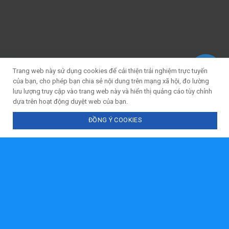
Chính sách bảo hành
Chính sách bán hàng
Chính sách bảo mật
Phương thức thanh toán
Phương thức giao hàng Liên hệ
Trang web này sử dụng cookies để cải thiện trải nghiệm trực tuyến
của bạn, cho phép bạn chia sẻ nội dung trên mạng xã hội, đo lường
Google Maps
lưu lượng truy cập vào trang web này và hiển thị quảng cáo tùy chỉnh
dựa trên hoạt động duyệt web của bạn.
ĐỒNG Ý COOKIES
Chat với tư vấn viên
Gọi ngay