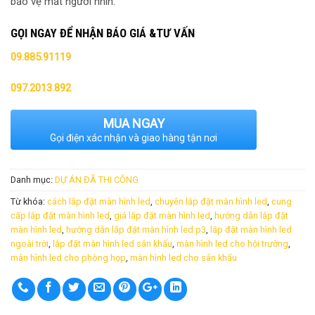
bảo vệ mắt người nhìn.
GỌI NGAY ĐỂ NHẬN BÁO GIÁ &TƯ VẤN
09.885.91119
097.2013.892
MUA NGAY
Gọi điện xác nhận và giao hàng tận nơi
Danh mục:
DỰ ÁN ĐÃ THI CÔNG
Từ khóa:
cách lắp đặt màn hình led
,
chuyên lắp đặt màn hình led
,
cung
cấp lắp đặt màn hình led
,
giá lắp đặt màn hình led
,
hướng dẫn lắp đặt
màn hình led
,
hướng dẫn lắp đặt màn hình led p3
,
lắp đặt màn hình led
ngoài trời
,
lắp đặt màn hình led sân khấu
,
màn hình led cho hội trường
,
màn hình led cho phòng họp
,
màn hình led cho sân khấu