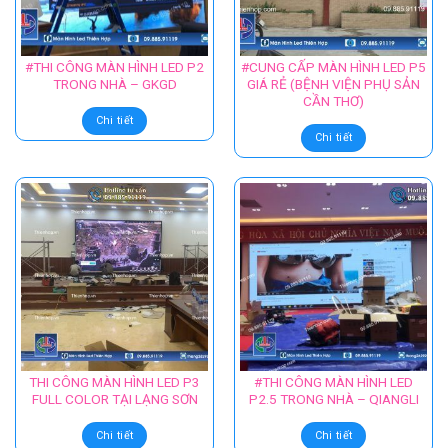
Chi tiết
#THI CÔNG MÀN HÌNH LED P2
#CUNG CẤP MÀN HÌNH LED P5
TRONG NHÀ – GKGD
GIÁ RẺ (BỆNH VIỆN PHỤ SẢN
CẦN THƠ)
Chi tiết
Chi tiết