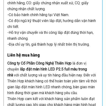
phải nơi nào cũng đảm bảo chất lượng sản phẩm và
dịch vụ sau bán hàng. Vì vậy khách hàng hãy trở thành
một nhà tiêu dùng thông minh bằng cách lựa chọn địa
chỉ chọn đơn vị
lắp đặt màn hình LED P2.5 giá rẻ
indoor
tốt nhất dựa trên các tiêu chí sau:
Chỉ mua màn hình tại những địa chỉ ủy quyền chính hãng;
cung cấp đầy đủ giấy chứng nhận nguồn gốc sản phẩm
chính hãng; CO: giấy chứng nhận xuất xứ, CQ: giấy
chứng nhận chất lượng.
-Có bảo hành chính hãng tại Việt Nam.
-Có đội ngũ kỹ thuật viên lắp đặt, hướng dẫn vận hành
chi tiết.
-Hỗ trợ vận chuyển và thi công lắp đặt đúng thời hạn,
nhanh chóng.
-Địa chỉ uy tín, giá thành hợp lý nhất trên thị trường.
Liên hệ mua hàng
Công ty Cổ Phần Công Nghệ Thiên Hợp
là đơn vị