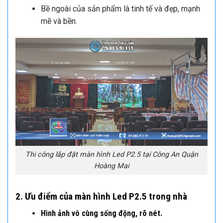
công suất thấp mới; áp dụng công nghệ tiết kiệm
năng lượng động; thiết kế cấp nguồn điện áp
thấp để tạo thành một giải pháp tiết kiệm năng
lượng hiệu quả cao. Thông qua điều khiển của
máy tính, màn hình có góc nhìn rộng; màu sắc
tinh khiết và nhất quán, độ sáng ổn định và đồng
đều, văn bản, hình ảnh và video rõ ràng.
Bề ngoài của sản phẩm là tinh tế và đẹp, mạnh
mẽ và bền.