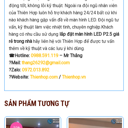
chuyên
lắp đặt màn hình LED P2.5 full màu trong
nhà
với chất lượng và uy tín hàng đầu hiện nay. Đến với
Thiên Hợp khách hàng có thể hoàn toàn yên tâm về thời
gian lắp đặt màn hình LED nhanh chóng, bàn giao màn
hình đúng thời gian mà khách hàng yêu cầu.
Thiên Hợp cam kết với khách hàng sản phẩm luôn đạt
chất lượng cao; khi giao cho khách hàng màn hình hoạt
động tốt, không lỗi kỹ thuật. Ngoài ra đội ngũ nhân viên
của Thiên Hợp luôn hỗ trợ khách hàng 24/24 bất cứ khi
nào khách hàng gặp vấn đề về màn hình LED. Đội ngũ tư
vấn, kỹ thuật làm việc nhiệt tình, chuyên nghiệp.Khách
hàng có nhu cầu sử dụng
lắp đặt màn hình LED P2.5 giá
rẻ trong nhà
hãy liên hệ với Thiên Hợp để được tư vấn
thêm về kỹ thuật và các lưu ý khi dùng.
☎Hotline:
0988.591.119
– Mr Thắng
?Mail:
thang26292@gmail.com
?Zalo:
0972.013.892