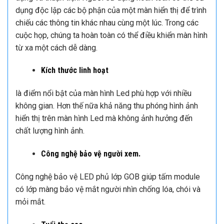
màn hình Led P2.5 hội trường với thao tác đơn giản dễ
dàng sử dụng online và offline. Ngoài kết nối với máy
tính màn hình Led P2.5 hội trường còn nhiều kết nối đầu
vào khác thông qua các cổng DVI, VGA, HDMI, DVI, USB
kết nối với camera họp trực tuyến, kết nối với đầu kỹ
thuạt số,…Màn hình LED có thể hiện thị thông tin rất đa
dạng và thuận tiện. Người sử dụng hoàn toàn có thể sử
dụng độc lập các bộ phận của một màn hiển thị để trình
chiếu các thông tin khác nhau cùng một lúc. Trong các
cuộc họp, chúng ta hoàn toàn có thể điều khiển màn hình
từ xa một cách dễ dàng.
Kích thước linh hoạt
là điểm nổi bật của màn hình Led phù hợp với nhiều
không gian. Hơn thế nữa khả năng thu phóng hình ảnh
hiển thị trên màn hình Led mà không ảnh hưởng đến
chất lượng hình ảnh.