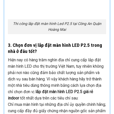
hình Led P2.5 với độ sáng và độ tương phản cao. Với
nhiều tín hiệu đầu vào DVI , HDMI , VGA , CVBS ,display
port, USB, âm thanh 6.0,… dễ dang kết nối với các thiết bị
khác.
Thi công lắp đặt màn hình Led P2.5 tại Công An Quận
Hoàng Mai
3. Chọn đơn vị lắp đặt màn hình LED P2.5 trong
nhà ở đâu tốt?
Hiện nay có hàng trăm nghìn địa chỉ cung cấp lắp đặt
màn hình LED cho thị trường Việt Nam, tuy nhiên không