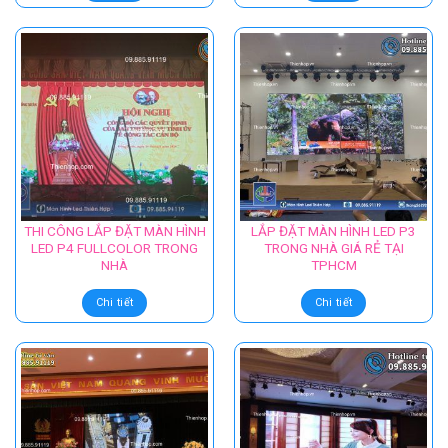
THI CÔNG MÀN HÌNH LED P3
#THI CÔNG MÀN HÌNH LED
FULL COLOR TẠI LẠNG SƠN
P2.5 TRONG NHÀ – QIANGLI
Chi tiết
Chi tiết
THI CÔNG LẮP ĐẶT MÀN HÌNH
LẮP ĐẶT MÀN HÌNH LED P3
LED P4 FULLCOLOR TRONG
TRONG NHÀ GIÁ RẺ TẠI
NHÀ
TPHCM