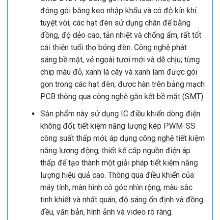
Thi công lắp đặt màn hình Led P2.5 tại Công An Quận
Hoàng Mai
1. Mô tả màn hình Led P2.5 trong nhà.
Sản phẩm này sử dụng các hạt đèn đủ màu
SMD 2121 tự đóng gói hoàn toàn mới; được
đóng gói bằng keo nhập khẩu và có độ kín khí
tuyệt vời; các hạt đèn sử dụng chân đế bằng
đồng, độ dẻo cao, tản nhiệt và chống ẩm, rất tốt
cải thiện tuổi thọ bóng đèn. Công nghệ phát
sáng bề mặt, vẻ ngoài tươi mới và dễ chịu; từng
chip màu đỏ, xanh lá cây và xanh lam được gói
gọn trong các hạt đèn; được hàn trên bảng mạch
PCB thông qua công nghệ gắn kết bề mặt (SMT).
Sản phẩm này sử dụng IC điều khiển dòng điện
không đổi; tiết kiệm năng lượng kép PWM-SS