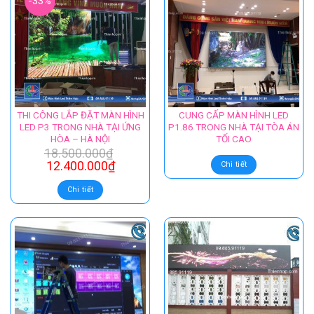
?Website:
Thienhop.com
/
Thienhop.vn
SẢN PHẨM TƯƠNG TỰ
-33%
THI CÔNG LẮP ĐẶT MÀN HÌNH
CUNG CẤP MÀN HÌNH LED
LED P3 TRONG NHÀ TẠI ỨNG
P1.86 TRONG NHÀ TẠI TÒA ÁN
HÒA – HÀ NỘI
TỐI CAO
18.500.000
₫
12.400.000
₫
Chi tiết