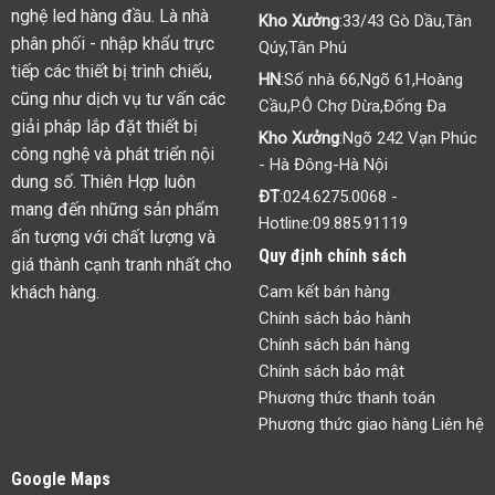
HCM
:833 Lê Hồng
Phong,P.12,Q.10,Tp.HCM
Công ty Cổ phần Công Nghệ
Văn Phòng,Nhận thư
: Số 2
Thiên Hợp
đường C18,P.12,Q.Tân
Bình,Tp.HCM
Màn hình LED Thiên Hợp tự
tin là một trong những đơn vị
ĐT
:
028.3811.3323
- Hotline:
cung cấp giải pháp công
09.885.91119
nghệ led hàng đầu. Là nhà
Kho Xưởng
:33/43 Gò Dầu,Tân
phân phối - nhập khẩu trực
Qúy,Tân Phú
tiếp các thiết bị trình chiếu,
HN
:Số nhà 66,Ngõ 61,Hoàng
cũng như dịch vụ tư vấn các
Cầu,P.Ô Chợ Dừa,Đống Đa
giải pháp lắp đặt thiết bị
Kho Xưởng
:Ngõ 242 Vạn Phúc
công nghệ và phát triển nội
- Hà Đông-Hà Nội
dung số. Thiên Hợp luôn
ĐT
:
024.6275.0068
-
mang đến những sản phẩm
Hotline:
09.885.91119
ấn tượng với chất lượng và
Quy định chính sách
giá thành cạnh tranh nhất cho
khách hàng.
Cam kết bán hàng