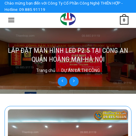
Skip
Chào mừng bạn đến với Công Ty Cổ Phần Công Nghệ THIÊN HỢP -
Hotline: 09.885.91119
to
content
0
LẮP ĐẶT MÀN HÌNH LED P2.5 TẠI CÔNG AN
QUẬN HOÀNG MAI-HÀ NỘI
Trang chủ
/
DỰ ÁN ĐÃ THI CÔNG