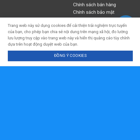
Chính sách bán hàng
Chính sách bảo mật
Phương thức thanh toán
Trang web này sử dụng cookies để cải thiện trải nghiệm trực tuyến
Phương thức giao hàng Liên hệ
của bạn, cho phép bạn chia sẻ nội dung trên mạng xã hội, đo lường
lưu lượng truy cập vào trang web này và hiển thị quảng cáo tùy chỉnh
Google Maps
dựa trên hoạt động duyệt web của bạn.
ĐỒNG Ý COOKIES
Chat với tư vấn viên
Gọi ngay