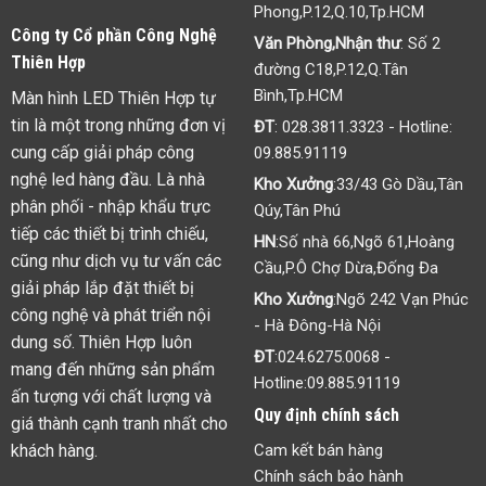
Phong,P.12,Q.10,Tp.HCM
Công ty Cổ phần Công Nghệ
Văn Phòng,Nhận thư
: Số 2
Thiên Hợp
đường C18,P.12,Q.Tân
Bình,Tp.HCM
Màn hình LED Thiên Hợp tự
tin là một trong những đơn vị
ĐT
:
028.3811.3323
- Hotline:
cung cấp giải pháp công
09.885.91119
nghệ led hàng đầu. Là nhà
Kho Xưởng
:33/43 Gò Dầu,Tân
phân phối - nhập khẩu trực
Qúy,Tân Phú
tiếp các thiết bị trình chiếu,
HN
:Số nhà 66,Ngõ 61,Hoàng
cũng như dịch vụ tư vấn các
Cầu,P.Ô Chợ Dừa,Đống Đa
giải pháp lắp đặt thiết bị
Kho Xưởng
:Ngõ 242 Vạn Phúc
công nghệ và phát triển nội
- Hà Đông-Hà Nội
dung số. Thiên Hợp luôn
ĐT
:
024.6275.0068
-
mang đến những sản phẩm
Hotline:
09.885.91119
ấn tượng với chất lượng và
Quy định chính sách
giá thành cạnh tranh nhất cho
khách hàng.
Cam kết bán hàng
Chính sách bảo hành