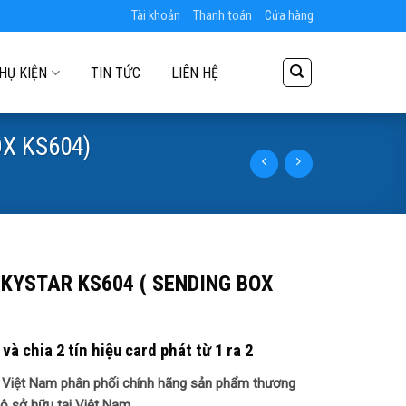
Tài khoản
Thanh toán
Cửa hàng
HỤ KIỆN
TIN TỨC
LIÊN HỆ
X KS604)
KYSTAR KS604 ( SENDING BOX
 và chia 2 tín hiệu card phát từ 1 ra 2
ại Việt Nam phân phối chính hãng sản phẩm thương
ộ sở hữu tại Việt Nam.