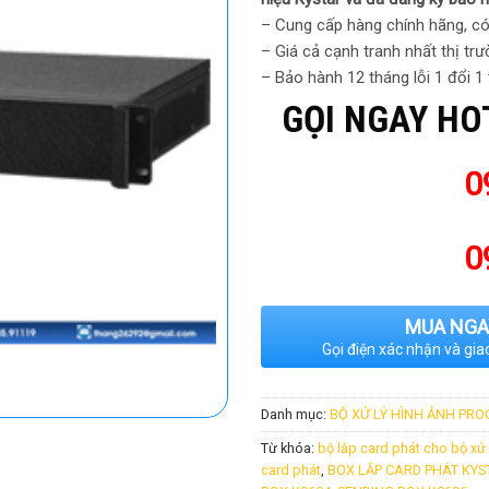
– Cung cấp hàng chính hãng, có
– Giá cả cạnh tranh nhất thị trư
– Bảo hành 12 tháng lỗi 1 đổi 1
GỌI NGAY HO
0
0
MUA NGA
Gọi điện xác nhận và gia
Danh mục:
BỘ XỬ LÝ HÌNH ẢNH PR
Từ khóa:
bộ lắp card phát cho bộ xử 
card phát
,
BOX LẮP CARD PHÁT KYS