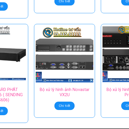
Chi tiết
Ch
iết
ARD PHÁT
Bộ xử lý hình ảnh Novastar
Bộ xử lý hì
 ( SENDING
VX2U
P
606)
Chi tiết
Ch
iết