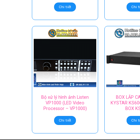
Chi tiết
Chi t
Bộ xử lý hình ảnh Listen
BOX LẮP C
VP1000 (LED Video
KYSTAR KS606
Processor – VP1000)
BOX KS
Chi tiết
Chi t