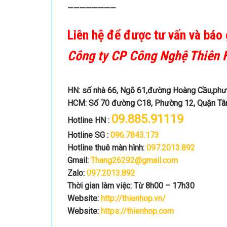
————————
Liên hệ để được tư vấn và báo 
Công ty CP Công Nghệ Thiên
HN: số nhà 66, Ngõ 61,đường Hoàng Cầu,phư
HCM: Số 70 đường C18, Phường 12, Quận Tâ
09.885.91119
Hotline HN :
Hotline SG :
096.7843.173
Hotline thuê màn hình:
097.2013.892
Gmail:
Thang26292@gmail.com
Zalo:
097.2013.892
Thời gian làm việc: Từ 8h00 – 17h30
Website:
http://thienhop.vn/
Website:
https://thienhop.com