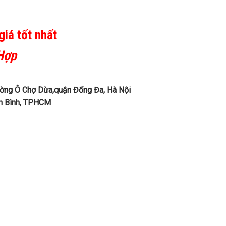
giá tốt nhất
 Hợp
ờng Ô Chợ Dừa,quận Đống Đa, Hà Nội
n Bình, TPHCM