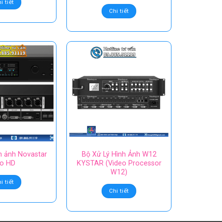
i tiết
Chi tiết
nh ảnh Novastar
Bộ Xử Lý Hình Ảnh W12
ro HD
KYSTAR (Video Processor
W12)
i tiết
Chi tiết