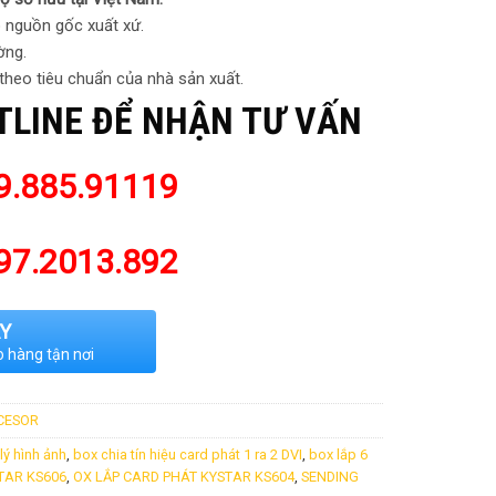
 nguồn gốc xuất xứ.
ờng.
 theo tiêu chuẩn của nhà sản xuất.
TLINE ĐỂ NHẬN TƯ VẤN
9.885.91119
97.2013.892
Y
o hàng tận nơi
OCESOR
lý hình ảnh
,
box chia tín hiệu card phát 1 ra 2 DVI
,
box lắp 6
TAR KS606
,
OX LẮP CARD PHÁT KYSTAR KS604
,
SENDING