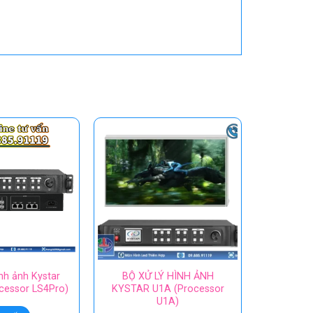
ình ảnh Kystar
BỘ XỬ LÝ HÌNH ẢNH
cessor LS4Pro)
KYSTAR U1A (Processor
U1A)