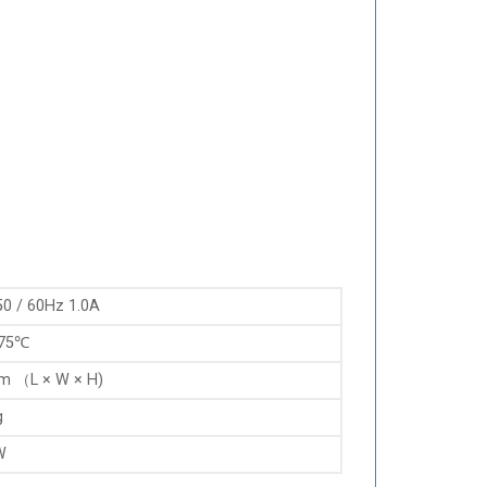
0 / 60Hz 1.0A
-75℃
m （L × W × H)
g
W