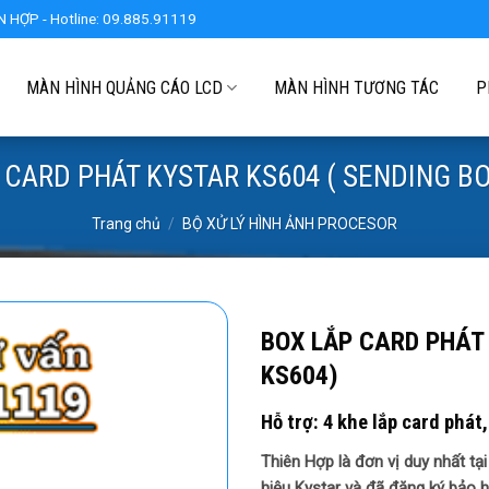
 HỢP - Hotline: 09.885.91119
MÀN HÌNH QUẢNG CÁO LCD
MÀN HÌNH TƯƠNG TÁC
P
 CARD PHÁT KYSTAR KS604 ( SENDING BO
Trang chủ
/
BỘ XỬ LÝ HÌNH ẢNH PROCESOR
BOX LẮP CARD PHÁT 
KS604)
Hỗ trợ: 4 khe lắp card phát,
Thiên Hợp là đơn vị duy nhất t
hiệu Kystar và đã đăng ký bảo h