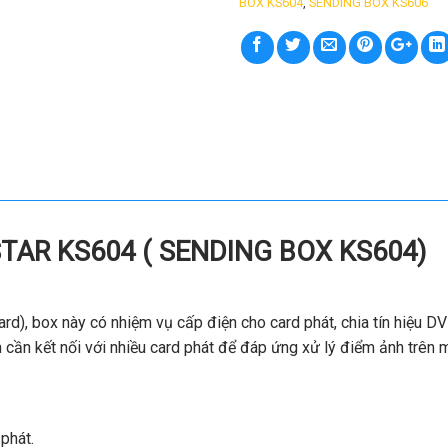
BOX KS604
,
SENDING BOX KS606
TAR KS604 ( SENDING BOX KS604)
ard), box này có nhiệm vụ cấp điện cho card phát, chia tín hiệu 
nh cần kết nối với nhiều card phát để đáp ứng xử lý điểm ảnh trên 
phát.