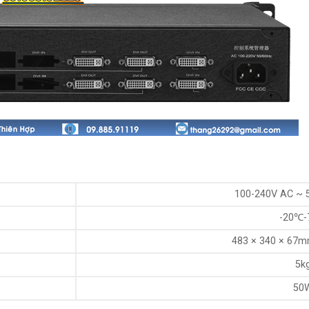
100-240V AC ~ 5
-20℃
483 × 340 × 67m
5k
50