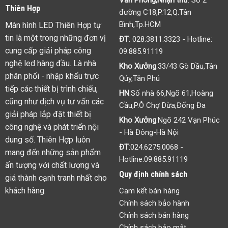
Thiên Hợp
đường C18,P.12,Q.Tân
Bình,Tp.HCM
Màn hình LED Thiên Hợp tự
tin là một trong những đơn vị
ĐT
:
028.3811.3323
- Hotline:
cung cấp giải pháp công
09.885.91119
nghệ led hàng đầu. Là nhà
Kho Xưởng
:33/43 Gò Dầu,Tân
phân phối - nhập khẩu trực
Qúy,Tân Phú
tiếp các thiết bị trình chiếu,
HN
:Số nhà 66,Ngõ 61,Hoàng
cũng như dịch vụ tư vấn các
Cầu,P.Ô Chợ Dừa,Đống Đa
giải pháp lắp đặt thiết bị
Kho Xưởng
:Ngõ 242 Vạn Phúc
công nghệ và phát triển nội
- Hà Đông-Hà Nội
dung số. Thiên Hợp luôn
ĐT
:
024.6275.0068
-
mang đến những sản phẩm
Hotline:
09.885.91119
ấn tượng với chất lượng và
Quy định chính sách
giá thành cạnh tranh nhất cho
khách hàng.
Cam kết bán hàng
Chính sách bảo hành
Chính sách bán hàng
Chính sách bảo mật