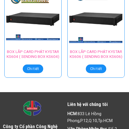
BOX LẮP CARD PHÁT KYSTAR
BOX LẮP CARD PHÁT KYSTAR
KS604 ( SENDING BOX KS604)
KS606 ( SENDING BOX KS606)
Chi tiết
Chi tiết
Liên hệ với chúng tôi
HCM
:833 Lê Hồng
Phong,P.12,Q.10,Tp.HCM
Công ty Cổ phần Công Nghệ
Văn Phòng,Nhận thư
: Số 2