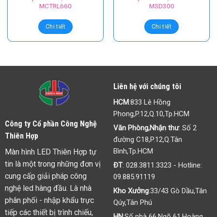
MCTRL660
MSD300
Chi tiết
Chi tiết
Liên hệ với chúng tôi
HCM
:833 Lê Hồng
Phong,P.12,Q.10,Tp.HCM
Công ty Cổ phần Công Nghệ
Văn Phòng,Nhận thư
: Số 2
Thiên Hợp
đường C18,P.12,Q.Tân
Bình,Tp.HCM
Màn hình LED Thiên Hợp tự
tin là một trong những đơn vị
ĐT
:
028.3811.3323
- Hotline:
cung cấp giải pháp công
09.885.91119
nghệ led hàng đầu. Là nhà
Kho Xưởng
:33/43 Gò Dầu,Tân
phân phối - nhập khẩu trực
Qúy,Tân Phú
tiếp các thiết bị trình chiếu,
HN
:Số nhà 66,Ngõ 61,Hoàng