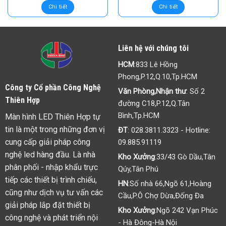
Chi tiết
Chi tiết
Liên hệ với chúng tôi
HCM
:833 Lê Hồng
Phong,P.12,Q.10,Tp.HCM
Công ty Cổ phần Công Nghệ
Văn Phòng,Nhận thư
: Số 2
Thiên Hợp
đường C18,P.12,Q.Tân
Bình,Tp.HCM
Màn hình LED Thiên Hợp tự
tin là một trong những đơn vị
ĐT
:
028.3811.3323
- Hotline:
cung cấp giải pháp công
09.885.91119
nghệ led hàng đầu. Là nhà
Kho Xưởng
:33/43 Gò Dầu,Tân
phân phối - nhập khẩu trực
Qúy,Tân Phú
tiếp các thiết bị trình chiếu,
HN
:Số nhà 66,Ngõ 61,Hoàng
cũng như dịch vụ tư vấn các
Cầu,P.Ô Chợ Dừa,Đống Đa
giải pháp lắp đặt thiết bị
Kho Xưởng
:Ngõ 242 Vạn Phúc
công nghệ và phát triển nội
- Hà Đông-Hà Nội