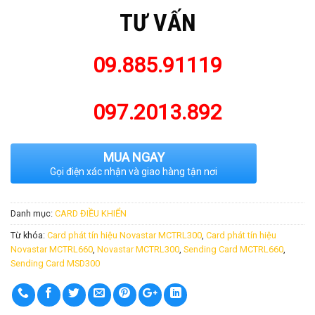
TƯ VẤN
09.885.91119
097.2013.892
MUA NGAY
Gọi điện xác nhận và giao hàng tận nơi
Danh mục:
CARD ĐIỀU KHIỂN
Từ khóa:
Card phát tín hiệu Novastar MCTRL300
,
Card phát tín hiệu
Novastar MCTRL660
,
Novastar MCTRL300
,
Sending Card MCTRL660
,
Sending Card MSD300