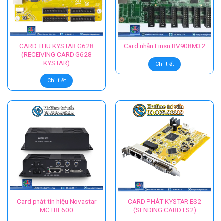
CARD THU KYSTAR G628
Card nhận Linsn RV908M32
(RECEIVING CARD G628
KYSTAR)
Chi tiết
Chi tiết
Card phát tín hiệu Novastar
CARD PHÁT KYSTAR ES2
MCTRL600
(SENDING CARD ES2)