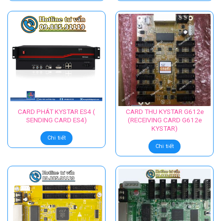
CARD PHÁT KYSTAR ES4 (
CARD THU KYSTAR G612e
SENDING CARD ES4)
(RECEIVING CARD G612e
KYSTAR)
Chi tiết
Chi tiết