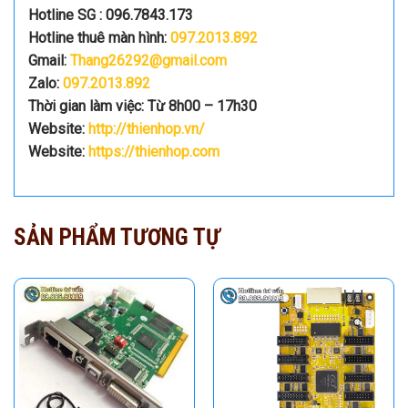
Hotline SG : 096.7843.173
Hotline thuê màn hình:
097.2013.892
Gmail:
Thang26292@gmail.com
Zalo:
097.2013.892
Thời gian làm việc: Từ 8h00 – 17h30
Website:
http://thienhop.vn/
Website:
https://thienhop.com
SẢN PHẨM TƯƠNG TỰ