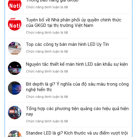
Thông báo hàng giả GKGD
ở
Chức năng bình luận bị tắt
Thông
báo
Tuyên bố về Nhà phân phối ủy quyền chính thức
hàng
của GKGD tại thị trường Việt Nam
giả
ở
Chức năng bình luận bị tắt
GKGD
Tuyên
bố
Top các công ty bán màn hình LED Uy Tín
về
ở
Chức năng bình luận bị tắt
Nhà
Top
phân
các
Nguyên tắc thiết kế màn hình LED sân khấu sự kiện
phối
công
ủy
ở
Chức năng bình luận bị tắt
ty
quyền
Nguyên
bán
chính
tắc
màn
Bit depth là gì? Ý nghĩa của độ sâu màu trong công
thức
thiết
hình
nghệ hiển thị
của
kế
LED
GKGD
ở
Chức năng bình luận bị tắt
màn
Uy
tại
Bit
hình
Tín
thị
depth
LED
Tổng hợp các phương tiện quảng cáo hiệu quả hiện
trường
là
sân
nay
Việt
gì?
khấu
Nam
ở
Chức năng bình luận bị tắt
Ý
sự
Tổng
nghĩa
kiện
hợp
Standee LED là gì? Kích thước và ưu điểm vượt trội
của
các