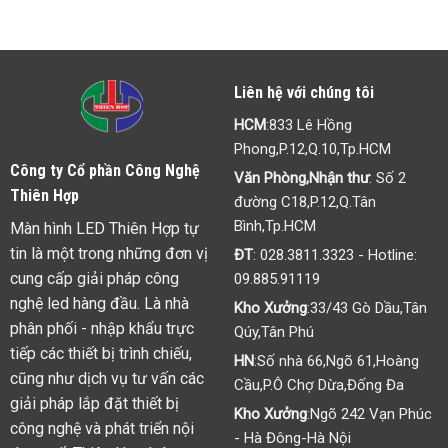
tin
cần
biết
Liên hệ với chúng tôi
HCM
:833 Lê Hồng
Phong,P.12,Q.10,Tp.HCM
Công ty Cổ phần Công Nghệ
Văn Phòng,Nhận thư
: Số 2
Thiên Hợp
đường C18,P.12,Q.Tân
Bình,Tp.HCM
Màn hình LED Thiên Hợp tự
tin là một trong những đơn vị
ĐT
:
028.3811.3323
- Hotline:
cung cấp giải pháp công
09.885.91119
nghệ led hàng đầu. Là nhà
Kho Xưởng
:33/43 Gò Dầu,Tân
phân phối - nhập khẩu trực
Qúy,Tân Phú
tiếp các thiết bị trình chiếu,
HN
:Số nhà 66,Ngõ 61,Hoàng
cũng như dịch vụ tư vấn các
Cầu,P.Ô Chợ Dừa,Đống Đa
giải pháp lắp đặt thiết bị
Kho Xưởng
:Ngõ 242 Vạn Phúc
công nghệ và phát triển nội
- Hà Đông-Hà Nội