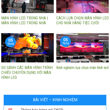
MAN HINH LED TRONG NHA |
CÁCH LỰA CHỌN MÀN HÌNH LED
MÀN HÌNH LED TRONG NHÀ
CHO NHÀ HÀNG TIỆC CƯỚI
05
05
Th10
Th10
SO SÁNH CÁC MÀN HÌNH TRÌNH
Kinh nghiệm lựa chọn màn hình led
CHIẾU CHUYÊN DỤNG VỚI MÀN
HÌNH LED
BÀI VIẾT – KINH NGHIỆM