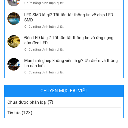
độ
ở
Chức năng bình luận bị tắt
phương
sâu
Standee
tiện
màu
LED
LED SMD là gì? Tất tần tật thông tin về chip LED
quảng
trong
là
cáo
SMD
công
gì?
hiệu
nghệ
ở
Chức năng bình luận bị tắt
Kích
quả
hiển
LED
thước
hiện
thị
SMD
và
Đèn LED là gì? Tất tần tật thông tin và ứng dụng
nay
là
ưu
của đèn LED
gì?
điểm
ở
Chức năng bình luận bị tắt
Tất
vượt
Đèn
tần
trội
LED
Màn hình ghép không viền là gì? Ưu điểm và thông
tật
là
tin cần biết
thông
gì?
tin
ở
Chức năng bình luận bị tắt
Tất
về
Màn
tần
chip
hình
tật
LED
ghép
thông
SMD
CHUYÊN MỤC BÀI VIẾT
không
tin
viền
và
(7)
là
Chưa được phân loại
ứng
gì?
dụng
Ưu
(123)
Tin tức
của
điểm
đèn
và
LED
thông