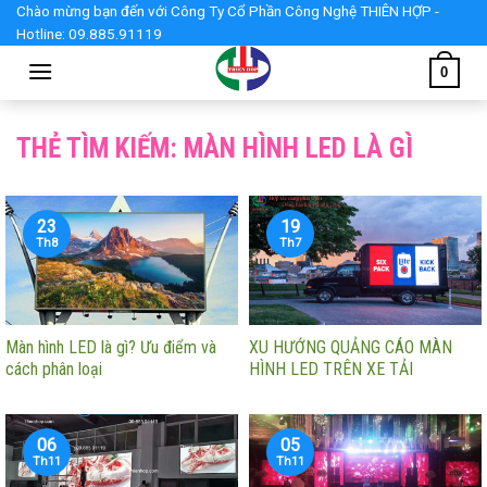
Skip
Chào mừng bạn đến với Công Ty Cổ Phần Công Nghệ THIÊN HỢP -
Hotline: 09.885.91119
to
content
0
THẺ TÌM KIẾM:
MÀN HÌNH LED LÀ GÌ
23
19
Th8
Th7
Màn hình LED là gì? Ưu điểm và
XU HƯỚNG QUẢNG CÁO MÀN
cách phân loại
HÌNH LED TRÊN XE TẢI
06
05
Th11
Th11