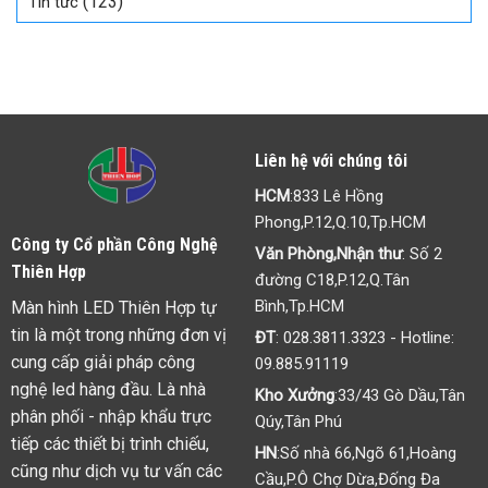
(123)
Tin tức
của
điểm
đèn
và
LED
thông
tin
cần
biết
Liên hệ với chúng tôi
HCM
:833 Lê Hồng
Phong,P.12,Q.10,Tp.HCM
Công ty Cổ phần Công Nghệ
Văn Phòng,Nhận thư
: Số 2
Thiên Hợp
đường C18,P.12,Q.Tân
Bình,Tp.HCM
Màn hình LED Thiên Hợp tự
tin là một trong những đơn vị
ĐT
:
028.3811.3323
- Hotline:
cung cấp giải pháp công
09.885.91119
nghệ led hàng đầu. Là nhà
Kho Xưởng
:33/43 Gò Dầu,Tân
phân phối - nhập khẩu trực
Qúy,Tân Phú
tiếp các thiết bị trình chiếu,
HN
:Số nhà 66,Ngõ 61,Hoàng
cũng như dịch vụ tư vấn các
Cầu,P.Ô Chợ Dừa,Đống Đa