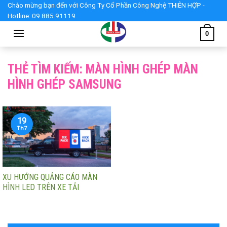
Skip
Chào mừng bạn đến với Công Ty Cổ Phần Công Nghệ THIÊN HỢP -
Hotline: 09.885.91119
to
content
0
THẺ TÌM KIẾM:
MÀN HÌNH GHÉP MÀN
HÌNH GHÉP SAMSUNG
19
Th7
XU HƯỚNG QUẢNG CÁO MÀN
HÌNH LED TRÊN XE TẢI