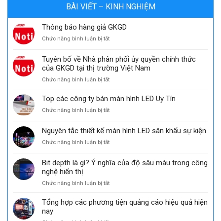
BÀI VIẾT – KINH NGHIỆM
Thông báo hàng giả GKGD
ở
Chức năng bình luận bị tắt
Thông
báo
Tuyên bố về Nhà phân phối ủy quyền chính thức
hàng
của GKGD tại thị trường Việt Nam
giả
ở
Chức năng bình luận bị tắt
GKGD
Tuyên
bố
Top các công ty bán màn hình LED Uy Tín
về
ở
Chức năng bình luận bị tắt
Nhà
Top
phân
các
Nguyên tắc thiết kế màn hình LED sân khấu sự kiện
phối
công
ủy
ở
Chức năng bình luận bị tắt
ty
quyền
Nguyên
bán
chính
tắc
màn
Bit depth là gì? Ý nghĩa của độ sâu màu trong công
thức
thiết
hình
nghệ hiển thị
của
kế
LED
GKGD
ở
Chức năng bình luận bị tắt
màn
Uy
tại
Bit
hình
Tín
thị
depth
LED
Tổng hợp các phương tiện quảng cáo hiệu quả hiện
trường
là
sân
nay
Việt
gì?
khấu