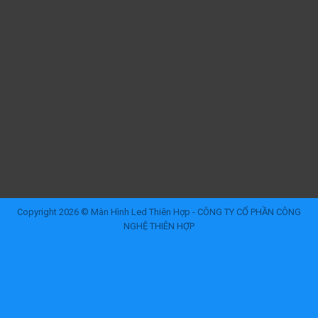
Copyright 2026 © Màn Hình Led Thiên Hợp - CÔNG TY CỔ PHẦN CÔNG
NGHỆ THIÊN HỢP