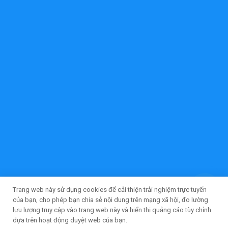
Trang web này sử dụng cookies để cải thiện trải nghiệm trực tuyến
của bạn, cho phép bạn chia sẻ nội dung trên mạng xã hội, đo lường
lưu lượng truy cập vào trang web này và hiển thị quảng cáo tùy chỉnh
dựa trên hoạt động duyệt web của bạn.