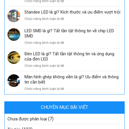
Nam
ở
Chức năng bình luận bị tắt
Ý
sự
Tổng
nghĩa
kiện
hợp
Standee LED là gì? Kích thước và ưu điểm vượt trội
của
các
độ
ở
Chức năng bình luận bị tắt
phương
sâu
Standee
tiện
màu
LED
LED SMD là gì? Tất tần tật thông tin về chip LED
quảng
trong
là
cáo
SMD
công
gì?
hiệu
nghệ
ở
Chức năng bình luận bị tắt
Kích
quả
hiển
LED
thước
hiện
thị
SMD
và
Đèn LED là gì? Tất tần tật thông tin và ứng dụng
nay
là
ưu
của đèn LED
gì?
điểm
ở
Chức năng bình luận bị tắt
Tất
vượt
Đèn
tần
trội
LED
Màn hình ghép không viền là gì? Ưu điểm và thông
tật
là
tin cần biết
thông
gì?
tin
ở
Chức năng bình luận bị tắt
Tất
về
Màn
tần
chip
hình
tật
LED
ghép
thông
SMD
CHUYÊN MỤC BÀI VIẾT
không
tin
viền
và
(7)
là
Chưa được phân loại
ứng
gì?
dụng
Ưu