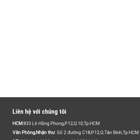
Liên hệ với chúng tôi
HCM
:833 Lê Hồng Phong,P.12,Q.10,Tp.HCM
Văn Phòng,Nhận thư
: Số 2 đường C18,P.12,Q.Tân Bình,Tp.HCM