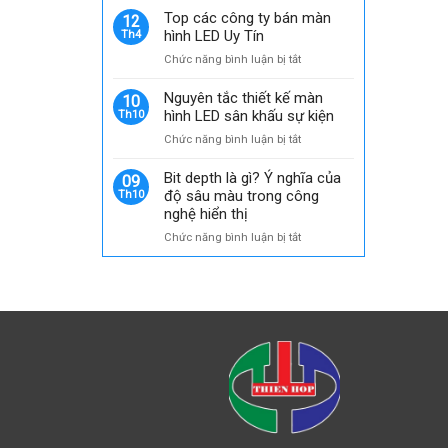
bố
Top các công ty bán màn
12
về
hình LED Uy Tín
Th4
Nhà
ở
Chức năng bình luận bị tắt
phân
Top
phối
các
Nguyên tắc thiết kế màn
ủy
10
công
hình LED sân khấu sự kiện
Th10
quyền
ty
chính
ở
Chức năng bình luận bị tắt
bán
thức
Nguyên
màn
của
tắc
Bit depth là gì? Ý nghĩa của
hình
09
GKGD
thiết
độ sâu màu trong công
Th10
LED
tại
kế
nghệ hiển thị
Uy
thị
màn
Tín
trường
ở
Chức năng bình luận bị tắt
hình
Việt
Bit
LED
Nam
depth
sân
là
khấu
gì?
sự
Ý
kiện
nghĩa
của
độ
sâu
màu
trong
công