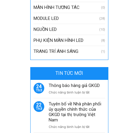
MÀN HÌNH TƯƠNG TÁC
(0)
MODULE LED
(28)
NGUỒN LED
(10)
PHỤ KIỆN MÀN HÌNH LED
(8)
TRANG TRÍ ÁNH SÁNG
(1)
TIN TỨC MỚI
Thông báo hàng giả GKGD
24
Th3
ở
Chức năng bình luận bị tắt
Thông
báo
Tuyên bố về Nhà phân phối
22
hàng
ủy quyền chính thức của
Th3
giả
GKGD tại thị trường Việt
GKGD
Nam
ở
Chức năng bình luận bị tắt
Tuyên