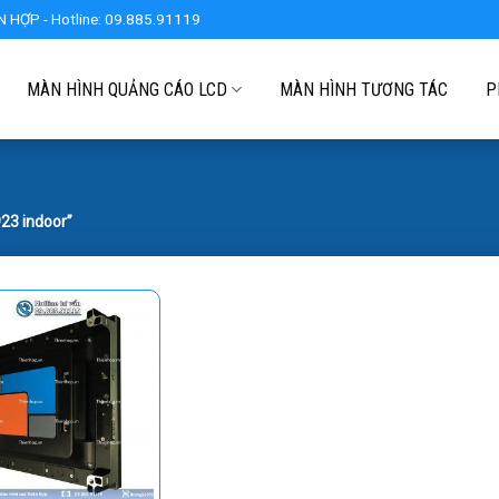
 HỢP - Hotline: 09.885.91119
MÀN HÌNH QUẢNG CÁO LCD
MÀN HÌNH TƯƠNG TÁC
P
23 indoor”