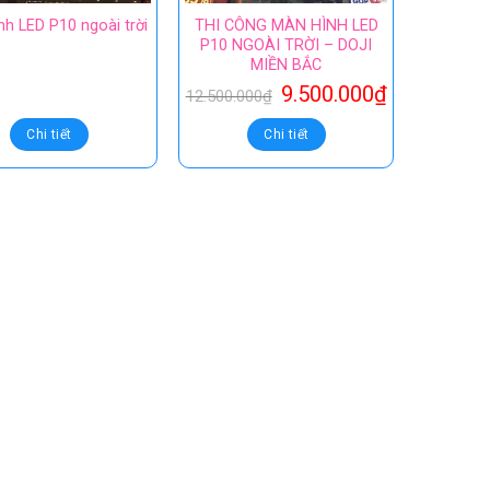
nh LED P10 ngoài trời
THI CÔNG MÀN HÌNH LED
P10 NGOÀI TRỜI – DOJI
MIỀN BẮC
9.500.000
₫
12.500.000
₫
Chi tiết
Chi tiết