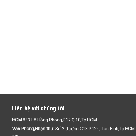
Liên hệ với chúng tôi
HCM
:833 Lê Hồng Phong,P.12,Q.10,Tp.HCM
Văn Phòng,Nhận thư
: Số 2 đường C18,P.12,Q.Tân Bình,Tp.HCM