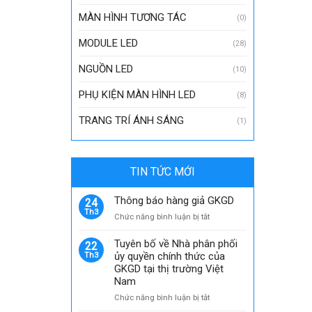
MÀN HÌNH TƯƠNG TÁC
(0)
MODULE LED
(28)
NGUỒN LED
(10)
PHỤ KIỆN MÀN HÌNH LED
(8)
TRANG TRÍ ÁNH SÁNG
(1)
TIN TỨC MỚI
Thông báo hàng giả GKGD
24
Th3
ở
Chức năng bình luận bị tắt
Thông
báo
Tuyên bố về Nhà phân phối
22
hàng
ủy quyền chính thức của
Th3
giả
GKGD tại thị trường Việt
GKGD
Nam
ở
Chức năng bình luận bị tắt
Tuyên