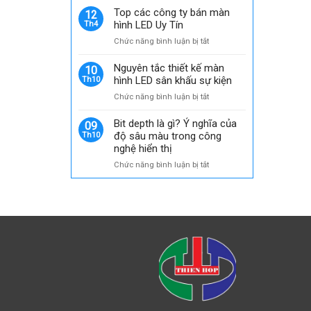
bố
Top các công ty bán màn
12
về
hình LED Uy Tín
Th4
Nhà
ở
Chức năng bình luận bị tắt
phân
Top
phối
các
Nguyên tắc thiết kế màn
ủy
10
công
hình LED sân khấu sự kiện
Th10
quyền
ty
chính
ở
Chức năng bình luận bị tắt
bán
thức
Nguyên
màn
của
tắc
Bit depth là gì? Ý nghĩa của
hình
09
GKGD
thiết
độ sâu màu trong công
Th10
LED
tại
kế
nghệ hiển thị
Uy
thị
màn
Tín
trường
ở
Chức năng bình luận bị tắt
hình
Việt
Bit
LED
Nam
depth
sân
là
khấu
gì?
sự
Ý
kiện
nghĩa
của
độ
sâu
màu
trong
công