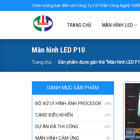
Skip
Chào mừng bạn đến với Công Ty Cổ Phần Công Nghệ THIÊN
to
content
TRANG CHỦ
MÀN HÌNH LED
Màn hình LED P10
Trang chủ
/
Sản phẩm được gắn thẻ “Màn hình LED P1
DANH MỤC SẢN PHẨM
BỘ XỬ LÝ HÌNH ẢNH PROCESOR
(38)
CARD ĐIỀU KHIỂN
(19)
DỰ ÁN ĐÃ THI CÔNG
(25)
MÀN HÌNH CẢM ỨNG
(5)