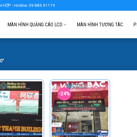
 HỢP - Hotline: 09.885.91119
MÀN HÌNH QUẢNG CÁO LCD
MÀN HÌNH TƯƠNG TÁC
P
0”
-24%