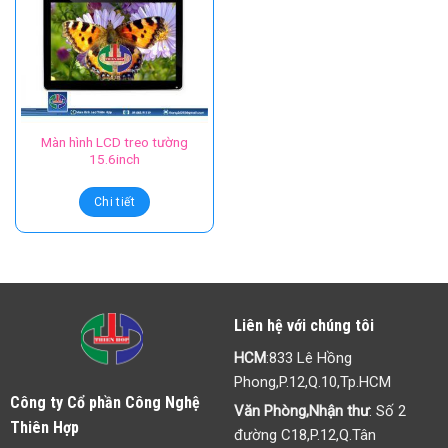
Màn hình LCD treo tường
15.6inch
Chi tiết
Liên hệ với chúng tôi
HCM
:833 Lê Hồng
Phong,P.12,Q.10,Tp.HCM
Công ty Cổ phần Công Nghệ
Văn Phòng,Nhận thư
: Số 2
Thiên Hợp
đường C18,P.12,Q.Tân