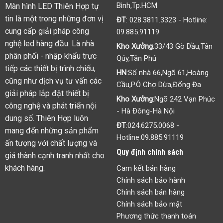
Bình,Tp.HCM
Màn hình LED Thiên Hợp tự
tin là một trong những đơn vị
ĐT
:
028.3811.3323
- Hotline:
cung cấp giải pháp công
09.885.91119
nghệ led hàng đầu. Là nhà
Kho Xưởng
:33/43 Gò Dầu,Tân
phân phối - nhập khẩu trực
Qúy,Tân Phú
tiếp các thiết bị trình chiếu,
HN
:Số nhà 66,Ngõ 61,Hoàng
cũng như dịch vụ tư vấn các
Cầu,P.Ô Chợ Dừa,Đống Đa
giải pháp lắp đặt thiết bị
Kho Xưởng
:Ngõ 242 Vạn Phúc
công nghệ và phát triển nội
- Hà Đông-Hà Nội
dung số. Thiên Hợp luôn
ĐT
:
024.6275.0068
-
mang đến những sản phẩm
Hotline:
09.885.91119
ấn tượng với chất lượng và
Quy định chính sách
giá thành cạnh tranh nhất cho
khách hàng.
Cam kết bán hàng
Chính sách bảo hành
Chính sách bán hàng
Chính sách bảo mật
Phương thức thanh toán