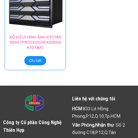
BỘ XỬ LÝ HÌNH ẢNH KYSTAR
9000 (PROCESSOR KS9000
KYSTAR)
Chi tiết
Liên hệ với chúng tôi
HCM
:833 Lê Hồng
Phong,P.12,Q.10,Tp.HCM
Công ty Cổ phần Công Nghệ
Văn Phòng,Nhận thư
: Số 2
Thiên Hợp
đường C18,P.12,Q.Tân