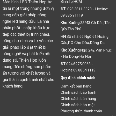
Bình,Tp.HCM
Màn hình LED Thiên Hợp tự
tin là một trong những đơn vị
ĐT
:
028.3811.3323
- Hotline:
cung cấp giải pháp công
09.885.91119
nghệ led hàng đầu. Là nhà
Kho Xưởng
:33/43 Gò Dầu,Tân
phân phối - nhập khẩu trực
Qúy,Tân Phú
tiếp các thiết bị trình chiếu,
HN
:Số nhà 66,Ngõ 61,Hoàng
cũng như dịch vụ tư vấn các
Cầu,P.Ô Chợ Dừa,Đống Đa
giải pháp lắp đặt thiết bị
Kho Xưởng
:Ngõ 242 Vạn Phúc
công nghệ và phát triển nội
- Hà Đông-Hà Nội
dung số. Thiên Hợp luôn
ĐT
:
024.6275.0068
-
mang đến những sản phẩm
Hotline:
09.885.91119
ấn tượng với chất lượng và
Quy định chính sách
giá thành cạnh tranh nhất cho
khách hàng.
Cam kết bán hàng
Chính sách bảo hành
Chính sách bán hàng
Chính sách bảo mật
Phương thức thanh toán