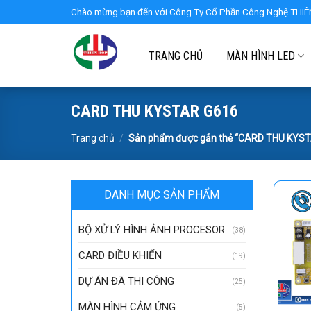
Skip
Chào mừng bạn đến với Công Ty Cổ Phần Công Nghệ THIÊN
to
content
TRANG CHỦ
MÀN HÌNH LED
CARD THU KYSTAR G616
Trang chủ
/
Sản phẩm được gắn thẻ “CARD THU KYS
DANH MỤC SẢN PHẨM
BỘ XỬ LÝ HÌNH ẢNH PROCESOR
(38)
CARD ĐIỀU KHIỂN
(19)
DỰ ÁN ĐÃ THI CÔNG
(25)
MÀN HÌNH CẢM ỨNG
(5)