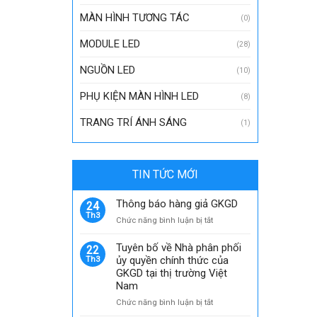
MÀN HÌNH TƯƠNG TÁC
(0)
MODULE LED
(28)
NGUỒN LED
(10)
PHỤ KIỆN MÀN HÌNH LED
(8)
TRANG TRÍ ÁNH SÁNG
(1)
TIN TỨC MỚI
Thông báo hàng giả GKGD
24
Th3
ở
Chức năng bình luận bị tắt
Thông
báo
Tuyên bố về Nhà phân phối
22
hàng
ủy quyền chính thức của
Th3
giả
GKGD tại thị trường Việt
GKGD
Nam
ở
Chức năng bình luận bị tắt
Tuyên