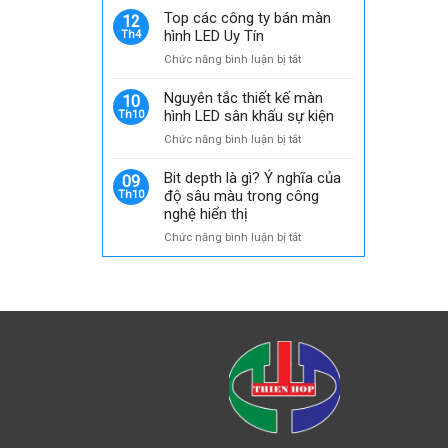
bố
Top các công ty bán màn
12
về
hình LED Uy Tín
Th4
Nhà
ở
Chức năng bình luận bị tắt
phân
Top
phối
các
Nguyên tắc thiết kế màn
ủy
10
công
hình LED sân khấu sự kiện
Th10
quyền
ty
chính
ở
Chức năng bình luận bị tắt
bán
thức
Nguyên
màn
của
tắc
Bit depth là gì? Ý nghĩa của
hình
09
GKGD
thiết
độ sâu màu trong công
Th10
LED
tại
kế
nghệ hiển thị
Uy
thị
màn
Tín
trường
ở
Chức năng bình luận bị tắt
hình
Việt
Bit
LED
Nam
depth
sân
là
khấu
gì?
sự
Ý
kiện
nghĩa
của
độ
sâu
màu
trong
công