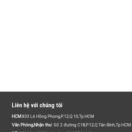
Liên hệ với chúng tôi
HCM
:833 Lê Hồng Phong,P.12,Q.10,Tp.HCM
Văn Phòng,Nhận thư
: Số 2 đường C18,P.12,Q.Tân Bình,Tp.HCM