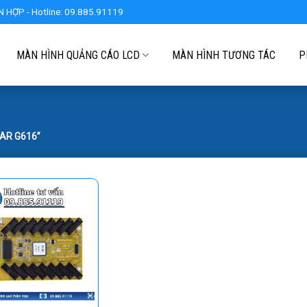
 HỢP - Hotline: 09.885.91119
MÀN HÌNH QUẢNG CÁO LCD
MÀN HÌNH TƯƠNG TÁC
P
TAR G616”