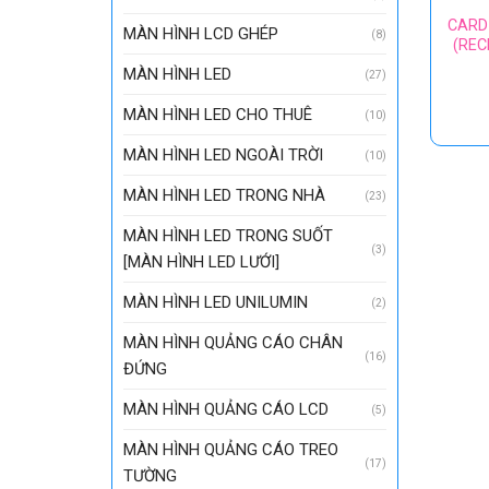
CARD
MÀN HÌNH LCD GHÉP
(8)
(REC
MÀN HÌNH LED
(27)
MÀN HÌNH LED CHO THUÊ
(10)
MÀN HÌNH LED NGOÀI TRỜI
(10)
MÀN HÌNH LED TRONG NHÀ
(23)
MÀN HÌNH LED TRONG SUỐT
(3)
[MÀN HÌNH LED LƯỚI]
MÀN HÌNH LED UNILUMIN
(2)
MÀN HÌNH QUẢNG CÁO CHÂN
(16)
ĐỨNG
MÀN HÌNH QUẢNG CÁO LCD
(5)
MÀN HÌNH QUẢNG CÁO TREO
(17)
TƯỜNG