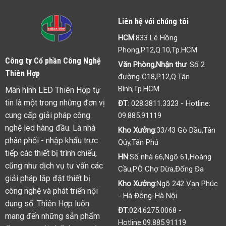
Liên hệ với chúng tôi
HCM
:833 Lê Hồng
Phong,P.12,Q.10,Tp.HCM
Công ty Cổ phần Công Nghệ
Văn Phòng,Nhận thư
: Số 2
Thiên Hợp
đường C18,P.12,Q.Tân
Bình,Tp.HCM
Màn hình LED Thiên Hợp tự
tin là một trong những đơn vị
ĐT
:
028.3811.3323
- Hotline:
cung cấp giải pháp công
09.885.91119
nghệ led hàng đầu. Là nhà
Kho Xưởng
:33/43 Gò Dầu,Tân
phân phối - nhập khẩu trực
Qúy,Tân Phú
tiếp các thiết bị trình chiếu,
HN
:Số nhà 66,Ngõ 61,Hoàng
cũng như dịch vụ tư vấn các
Cầu,P.Ô Chợ Dừa,Đống Đa
giải pháp lắp đặt thiết bị
Kho Xưởng
:Ngõ 242 Vạn Phúc
công nghệ và phát triển nội
- Hà Đông-Hà Nội
dung số. Thiên Hợp luôn
ĐT
:
024.6275.0068
-
mang đến những sản phẩm
Hotline:
09.885.91119