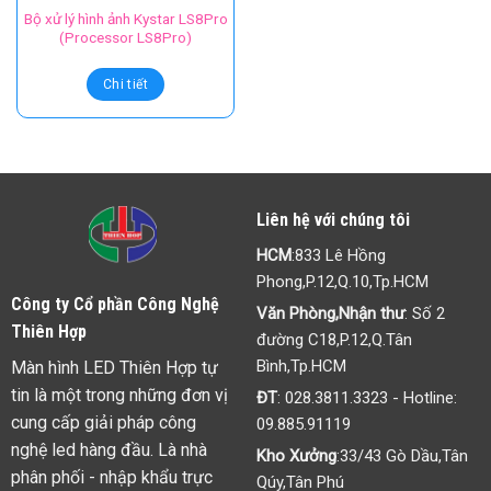
Bộ xử lý hình ảnh Kystar LS8Pro
(Processor LS8Pro)
Chi tiết
Liên hệ với chúng tôi
HCM
:833 Lê Hồng
Phong,P.12,Q.10,Tp.HCM
Công ty Cổ phần Công Nghệ
Văn Phòng,Nhận thư
: Số 2
Thiên Hợp
đường C18,P.12,Q.Tân
Bình,Tp.HCM
Màn hình LED Thiên Hợp tự
tin là một trong những đơn vị
ĐT
:
028.3811.3323
- Hotline:
cung cấp giải pháp công
09.885.91119
nghệ led hàng đầu. Là nhà
Kho Xưởng
:33/43 Gò Dầu,Tân
phân phối - nhập khẩu trực
Qúy,Tân Phú