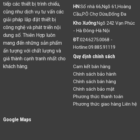
tiếp các thiết bị trình chiếu,
HN
:Số nhà 66,Ngõ 61,Hoàng
cũng như dịch vụ tư vấn các
Cầu,P.Ô Chợ Dừa,Đống Đa
giải pháp lắp đặt thiết bị
Kho Xưởng
:Ngõ 242 Vạn Phúc
công nghệ và phát triển nội
- Hà Đông-Hà Nội
dung số. Thiên Hợp luôn
ĐT
:
024.6275.0068
-
mang đến những sản phẩm
Hotline:
09.885.91119
ấn tượng với chất lượng và
Quy định chính sách
giá thành cạnh tranh nhất cho
khách hàng.
Cam kết bán hàng
Chính sách bảo hành
Chính sách bán hàng
Chính sách bảo mật
Phương thức thanh toán
Phương thức giao hàng Liên hệ
Google Maps