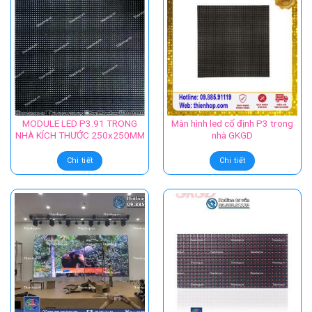
MODULE LED P3.91 TRONG
Màn hình led cố định P3 trong
NHÀ KÍCH THƯỚC 250x250MM
nhà GKGD
Chi tiết
Chi tiết