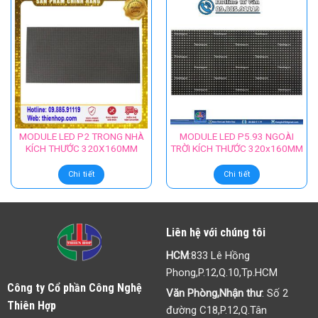
MODULE LED P2 TRONG NHÀ
MODULE LED P5.93 NGOÀI
KÍCH THƯỚC 320X160MM
TRỜI KÍCH THƯỚC 320x160MM
Chi tiết
Chi tiết
Liên hệ với chúng tôi
HCM
:833 Lê Hồng
Phong,P.12,Q.10,Tp.HCM
Công ty Cổ phần Công Nghệ
Văn Phòng,Nhận thư
: Số 2
Thiên Hợp
đường C18,P.12,Q.Tân