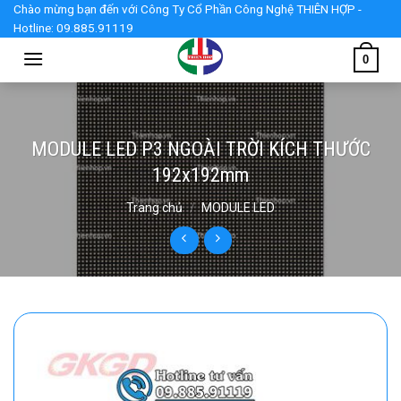
Skip
Chào mừng bạn đến với Công Ty Cổ Phần Công Nghệ THIÊN HỢP -
Hotline: 09.885.91119
to
content
0
MODULE LED P3 NGOÀI TRỜI KÍCH THƯỚC
192x192mm
Trang chủ
/
MODULE LED