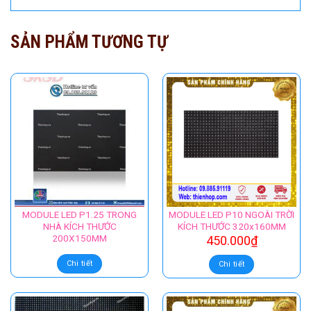
SẢN PHẨM TƯƠNG TỰ
MODULE LED P1.25 TRONG
MODULE LED P10 NGOÀI TRỜI
NHÀ KÍCH THƯỚC
KÍCH THƯỚC 320x160MM
200X150MM
450.000
₫
Chi tiết
Chi tiết