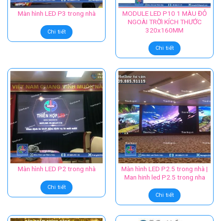
MODULE LED P10 1 MÀU ĐỎ
Màn hình LED P3 trong nhà
NGOÀI TRỜI KÍCH THƯỚC
320x160MM
Chi tiết
Chi tiết
Màn hình LED P2.5 trong nhà |
Màn hình LED P2 trong nhà
Man hinh led P2.5 trong nha
Chi tiết
Chi tiết