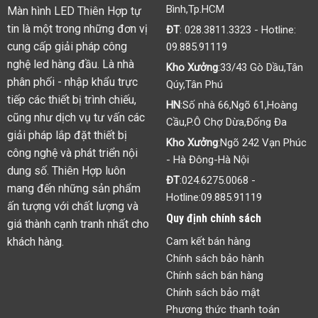
Bình,Tp.HCM
Màn hình LED Thiên Hợp tự
tin là một trong những đơn vị
ĐT
:
028.3811.3323
- Hotline:
cung cấp giải pháp công
09.885.91119
nghệ led hàng đầu. Là nhà
Kho Xưởng
:33/43 Gò Dầu,Tân
phân phối - nhập khẩu trực
Qúy,Tân Phú
tiếp các thiết bị trình chiếu,
HN
:Số nhà 66,Ngõ 61,Hoàng
cũng như dịch vụ tư vấn các
Cầu,P.Ô Chợ Dừa,Đống Đa
giải pháp lắp đặt thiết bị
Kho Xưởng
:Ngõ 242 Vạn Phúc
công nghệ và phát triển nội
- Hà Đông-Hà Nội
dung số. Thiên Hợp luôn
ĐT
:
024.6275.0068
-
mang đến những sản phẩm
Hotline:
09.885.91119
ấn tượng với chất lượng và
Quy định chính sách
giá thành cạnh tranh nhất cho
khách hàng.
Cam kết bán hàng
Chính sách bảo hành
Chính sách bán hàng
Chính sách bảo mật
Phương thức thanh toán