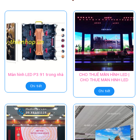
CHO THUÊ MÀN HÌNH LED |
Màn hình LED P3.91 trong nhà
CHO THUE MAN HINH LED
Chi tiết
Chi tiết