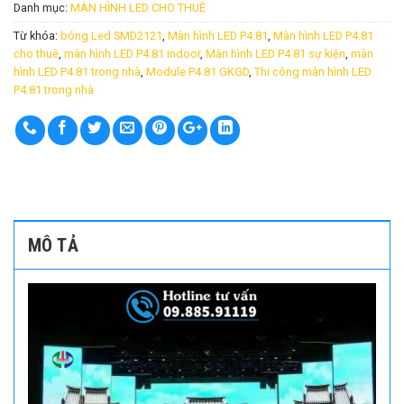
Danh mục:
MÀN HÌNH LED CHO THUÊ
Từ khóa:
bóng Led SMD2121
,
Màn hình LED P4.81
,
Màn hình LED P4.81
cho thuê
,
màn hình LED P4.81 indoor
,
Màn hình LED P4.81 sự kiện
,
màn
hình LED P4.81 trong nhà
,
Module P4.81 GKGD
,
Thi công màn hình LED
P4.81 trong nhà
MÔ TẢ