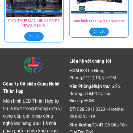
CHO THUÊ MÀN HÌNH LED P3
Màn hình LED P4.81 ngoài trời
TRONG NHÀ
Chi tiết
Chi tiết
Liên hệ với chúng tôi
HCM
:833 Lê Hồng
Phong,P.12,Q.10,Tp.HCM
Công ty Cổ phần Công Nghệ
Văn Phòng,Nhận thư
: Số 2
Thiên Hợp
đường C18,P.12,Q.Tân
Bình,Tp.HCM
Màn hình LED Thiên Hợp tự
tin là một trong những đơn vị
ĐT
:
028.3811.3323
- Hotline:
cung cấp giải pháp công
09.885.91119
nghệ led hàng đầu. Là nhà
Kho Xưởng
:33/43 Gò Dầu,Tân
phân phối - nhập khẩu trực
Qúy,Tân Phú