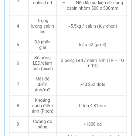
3
cabin Led
– Nếu lắp sự kiện sử dụng
cabin nhôm 500 x 500mm
Trọng
4
lượng cabin
~5.5kg / cabin (tùy chọn)
led
Độ phân
5
52 x 52 (pixel)
giải
Số bóng
3 bóng Led / điểm ảnh (1R + 1G
6
LED/điểm
+ 1B)
ảnh (pixel)
Mật độ
7
điểm
≥43.262 dots
ảnh/m2
Khoảng
8
cách điểm
Pitch 4.81mm
ảnh (Pitch)
Cường độ
9
>1600 cd
sáng