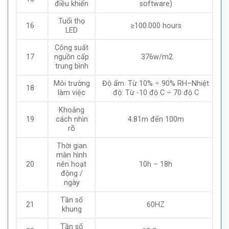
điều khiển
software)
Tuổi thọ
16
≥100.000 hours
LED
Công suất
17
nguồn cấp
376w/m2
trung bình
Môi trường
Độ ẩm: Từ 10% ÷ 90% RH–Nhiệt
18
làm việc
độ: Từ -10 độ C ÷ 70 độ C
Khoảng
19
cách nhìn
4.81m đến 100m
rõ
Thời gian
màn hình
20
nên hoạt
10h – 18h
động /
ngày
Tần số
21
60HZ
khung
Tần số