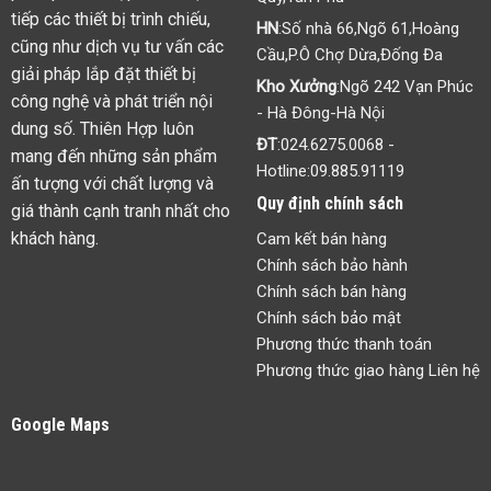
tiếp các thiết bị trình chiếu,
HN
:Số nhà 66,Ngõ 61,Hoàng
cũng như dịch vụ tư vấn các
Cầu,P.Ô Chợ Dừa,Đống Đa
giải pháp lắp đặt thiết bị
Kho Xưởng
:Ngõ 242 Vạn Phúc
công nghệ và phát triển nội
- Hà Đông-Hà Nội
dung số. Thiên Hợp luôn
ĐT
:
024.6275.0068
-
mang đến những sản phẩm
Hotline:
09.885.91119
ấn tượng với chất lượng và
Quy định chính sách
giá thành cạnh tranh nhất cho
khách hàng.
Cam kết bán hàng
Chính sách bảo hành
Chính sách bán hàng
Chính sách bảo mật
Phương thức thanh toán
Phương thức giao hàng Liên hệ
Google Maps