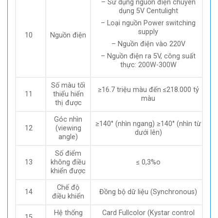
– Sử dụng nguồn điện chuyên
dụng 5V Centulight
– Loại nguồn Power switching
supply
10
Nguồn điện
– Nguồn điện vào 220V
– Nguồn điện ra 5V, công suất
thực: 200W-300W
Số màu tối
≥16.7 triệu màu đến ≤218.000 tỷ
11
thiểu hiển
màu
thị được
Góc nhìn
≥140° (nhìn ngang) ≥140° (nhìn từ
12
(viewing
dưới lên)
angle)
Số điểm
13
không điều
≤ 0,3%o
khiển được
Chế độ
14
Đồng bộ dữ liệu (Synchronous)
điều khiển
Hệ thống
Card Fullcolor (Kystar control
15