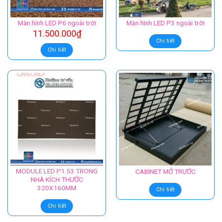
Màn hình LED P6 ngoài trời
Màn hình LED P3 ngoài trời
11.500.000
₫
Chi tiết
Chi tiết
MODULE LED P1.53 TRONG
CABINET MỞ TRƯỚC
NHÀ KÍCH THƯỚC
320X160MM
Chi tiết
Chi tiết