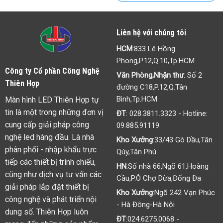
Liên hệ với chúng tôi
HCM
:833 Lê Hồng
Phong,P.12,Q.10,Tp.HCM
Công ty Cổ phần Công Nghệ
Văn Phòng,Nhận thư
: Số 2
Thiên Hợp
đường C18,P.12,Q.Tân
Bình,Tp.HCM
Màn hình LED Thiên Hợp tự
tin là một trong những đơn vị
ĐT
:
028.3811.3323
- Hotline:
cung cấp giải pháp công
09.885.91119
nghệ led hàng đầu. Là nhà
Kho Xưởng
:33/43 Gò Dầu,Tân
phân phối - nhập khẩu trực
Qúy,Tân Phú
tiếp các thiết bị trình chiếu,
HN
:Số nhà 66,Ngõ 61,Hoàng
cũng như dịch vụ tư vấn các
Cầu,P.Ô Chợ Dừa,Đống Đa
giải pháp lắp đặt thiết bị
Kho Xưởng
:Ngõ 242 Vạn Phúc
công nghệ và phát triển nội
- Hà Đông-Hà Nội
dung số. Thiên Hợp luôn
ĐT
:
024.6275.0068
-