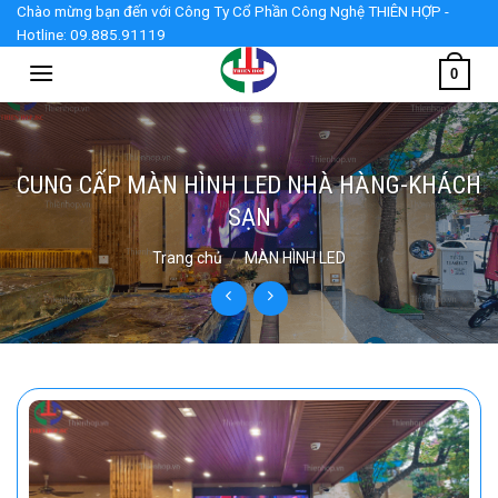
Skip
Chào mừng bạn đến với Công Ty Cổ Phần Công Nghệ THIÊN HỢP -
Hotline: 09.885.91119
to
content
0
CUNG CẤP MÀN HÌNH LED NHÀ HÀNG-KHÁCH
SẠN
Trang chủ
/
MÀN HÌNH LED