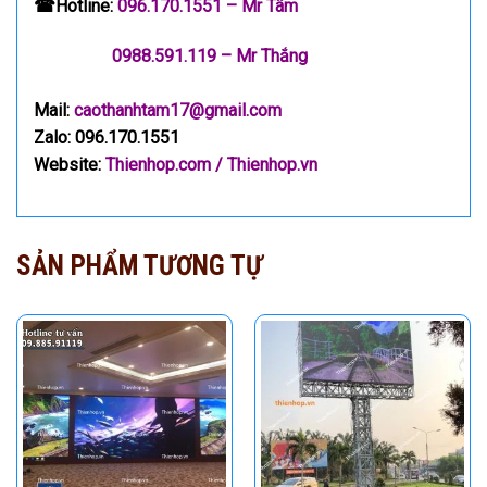
☎
Hotline:
096.170.1551
– Mr Tâm
0988.591.119
– Mr Thắng
Mail:
caothanhtam17@gmail.com
Zalo:
096.170.1551
Website:
Thienhop.com
/
Thienhop.vn
SẢN PHẨM TƯƠNG TỰ