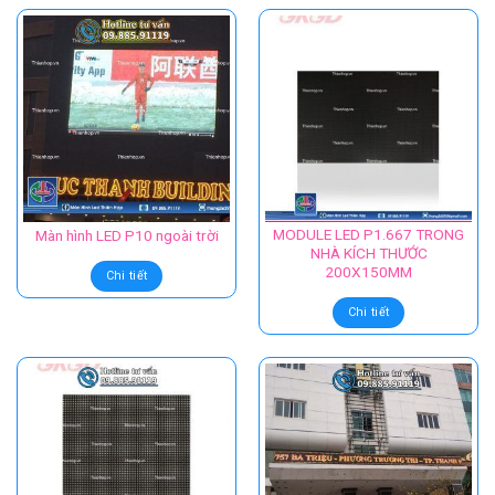
MODULE LED P1.667 TRONG
Màn hình LED P10 ngoài trời
NHÀ KÍCH THƯỚC
200X150MM
Chi tiết
Chi tiết