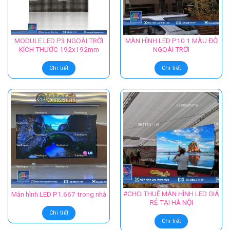
MODULE LED P3 NGOÀI TRỜI
MÀN HÌNH LED P10 1 MÀU ĐỎ
KÍCH THƯỚC 192x192mm
NGOÀI TRỜI
Chi tiết
Chi tiết
#CHO THUÊ MÀN HÌNH LED GIÁ
Màn hình LED P1.667 trong nhà
RẺ TẠI HÀ NỘI
Chi tiết
Chi tiết