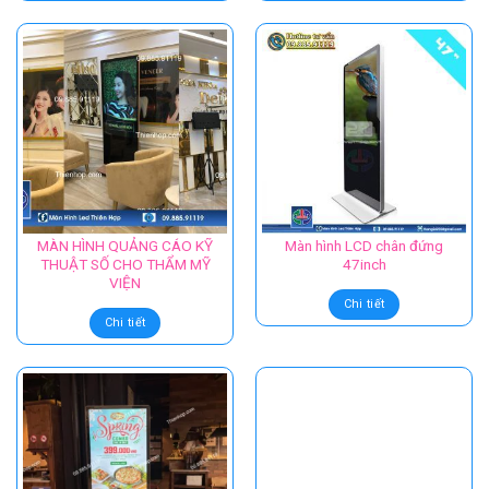
65 INCH CHÂN ĐỨNG CHO
65inch
CHUỖI NHÀ HÀNG BBQ
Chi tiết
Chi tiết
Màn hình LCD chân đứng
Màn hình LCD chân đứng
40inch
32inch
Chi tiết
Chi tiết