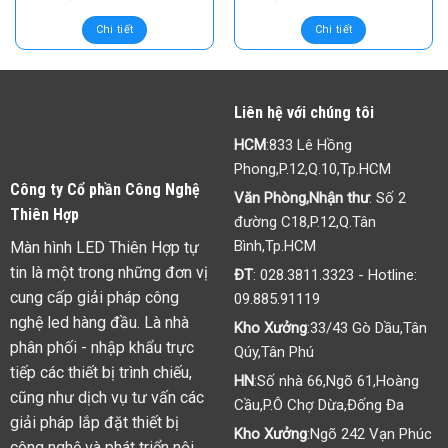
MÀN HÌNH QUẢNG CÁO LCD
#MÀN HÌNH QUẢNG CÁO LCD
43 INCH CHÂN ĐỨNG – WIFI
– GIẢI PHÁP CHO THẨM MỸ
(SAMSUNG/LG)
VIỆN, SPA
Chi tiết
Chi tiết
CUNG CẤP MÀN HÌNH QUẢNG
CUNG CẤP MÀN HÌNH QUẢNG
CÁO LCD CHÂN ĐỨNG CHO
CÁO LCD CHÂN ĐỨNG CHO
TẬP ĐOÀN RITAVO
TẬP ĐOÀN KỶ NGUYÊN
Chi tiết
Chi tiết