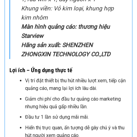
apk ……
Màu sắc 16.7 triệu màu
Tỉ lệ màn hình: 16:9
Hệ màu: tự động
Mặt bảo vệ: Kính cường lực 5mm
Độ phân giải: Full HD ( 1920 x 1080)
Hệ điều hành: android 6.0 trở lên
Ngôn ngữ: Nhiều ngôn ngữ , mặc
định là tiếng anh hoặc tiếng việt.
Cấu hình: Allwinner A20 – 1.5 GHz,
DDR 3: 1 GB ,Rom:8 GB
Phụ kiện: Điều khiển từ xa x 1, Khóa x
1, râu wifi x 1, dây nguồn x 1
Khung viền: Vỏ kim loại, khung hợp
kim nhôm