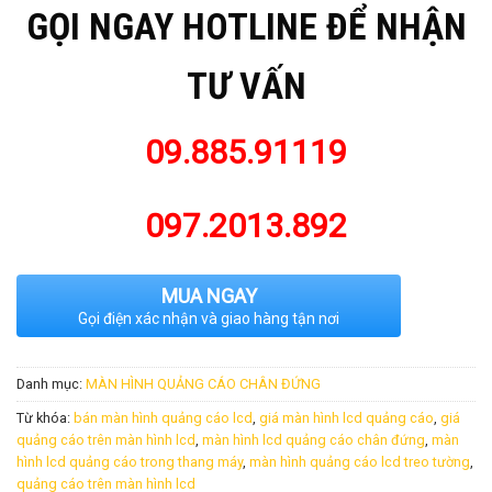
GỌI NGAY HOTLINE ĐỂ NHẬN
TƯ VẤN
09.885.91119
097.2013.892
MUA NGAY
Gọi điện xác nhận và giao hàng tận nơi
Danh mục:
MÀN HÌNH QUẢNG CÁO CHÂN ĐỨNG
Từ khóa:
bán màn hình quảng cáo lcd
,
giá màn hình lcd quảng cáo
,
giá
quảng cáo trên màn hình lcd
,
màn hình lcd quảng cáo chân đứng
,
màn
hình lcd quảng cáo trong thang máy
,
màn hình quảng cáo lcd treo tường
,
quảng cáo trên màn hình lcd