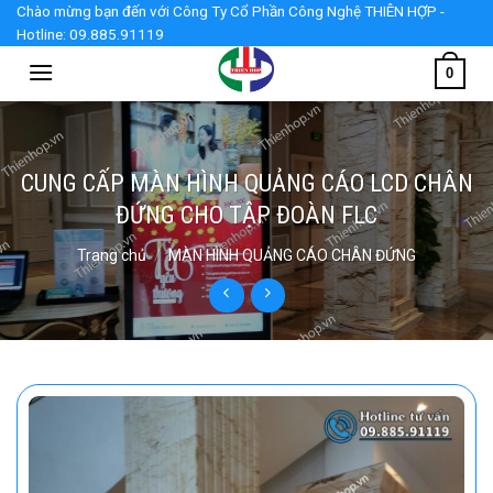
Skip
Chào mừng bạn đến với Công Ty Cổ Phần Công Nghệ THIÊN HỢP -
Hotline: 09.885.91119
to
content
0
CUNG CẤP MÀN HÌNH QUẢNG CÁO LCD CHÂN
ĐỨNG CHO TẬP ĐOÀN FLC
Trang chủ
/
MÀN HÌNH QUẢNG CÁO CHÂN ĐỨNG