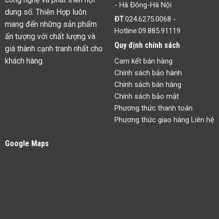
Liên hệ với chúng tôi
HCM
:833 Lê Hồng
Phong,P.12,Q.10,Tp.HCM
Công ty Cổ phần Công Nghệ
Văn Phòng,Nhận thư
: Số 2
Thiên Hợp
đường C18,P.12,Q.Tân
Bình,Tp.HCM
Màn hình LED Thiên Hợp tự
tin là một trong những đơn vị
ĐT
:
028.3811.3323
- Hotline:
cung cấp giải pháp công
09.885.91119
nghệ led hàng đầu. Là nhà
Kho Xưởng
:33/43 Gò Dầu,Tân
phân phối - nhập khẩu trực
Qúy,Tân Phú
tiếp các thiết bị trình chiếu,
HN
:Số nhà 66,Ngõ 61,Hoàng
cũng như dịch vụ tư vấn các
Cầu,P.Ô Chợ Dừa,Đống Đa
giải pháp lắp đặt thiết bị
Kho Xưởng
:Ngõ 242 Vạn Phúc
công nghệ và phát triển nội
- Hà Đông-Hà Nội
dung số. Thiên Hợp luôn
ĐT
:
024.6275.0068
-
mang đến những sản phẩm