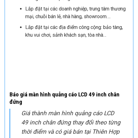
Màn hình quảng cáo: thương hiệu
Starview
Hãng sản xuất: SHENZHEN
ZHONGXIN TECHNOLOGY CO.,LTD
Lợi ích – Ứng dụng thực tế
Vị trí đặt thiết bị thu hút nhiều lượt xem, tiếp cận
quảng cáo, mang lại lợi ích lâu dài.
Giảm chi phí cho đầu tư quảng cáo marketing
nhưng hiệu quả gấp nhiều lần.
Đầu tư 1 lần sử dụng mãi mãi.
Hiển thị trực quan, ấn tượng dễ gây chú ý và thu
hút người xem quảng cáo.
Lắp đặt tại các doanh nghiệp, trung tâm thương
mại, chuỗi bán lẻ, nhà hàng, showroom….