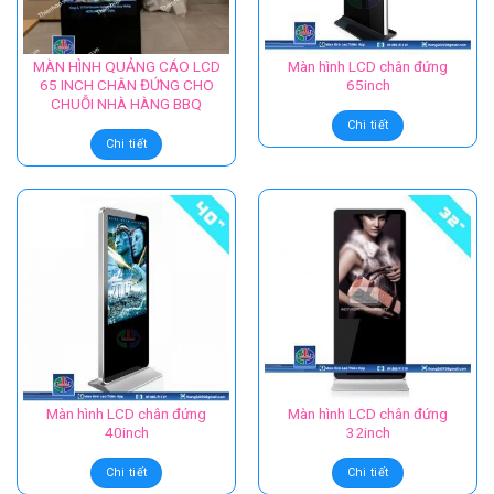
Mail:
thang26292@gmail.com
Zalo:
0972.013.892
Website:
Thienhop.com
/
Thienhop.vn
SẢN PHẨM TƯƠNG TỰ
MÀN HÌNH QUẢNG CÁO LCD
Màn hình LCD chân đứng