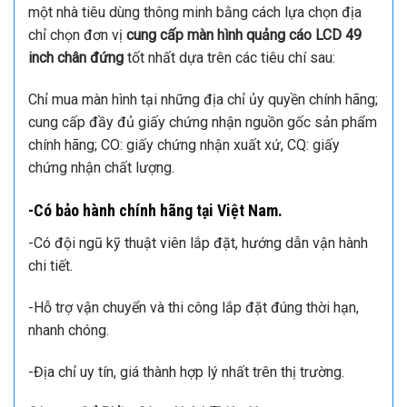
Quý khách cần xác định kỹ mục tiêu sử dụng cụ thể lấy
báo giá cũng như phương án triển khai điều khiển thiết
bị. Thiên Hợp chuyên cung cấp dòng sản phẩm màn
hình LCD chân đứng và treo tường cao cấp trên thị
trường. Nếu quý khách có nhu cầu lắp đặt, báo giá, mua
hàng, tư vấn setup, hỗ trợ kỹ thuật cho màn hình quảng
cáo LCD liên hệ trực tiếp 24/7 theo số điện thoại:
09.885.91119
097.2013.892
và
để được tư vấn
và hỗ trợ ngay lập tức.
Chọn đơn vị cung cấp màn hình quảng cáo LCD
ở đâu tốt?
Hiện nay có hàng trăm nghìn địa chỉ cung cấp lắp đặt
màn hình LED cho thị trường Việt Nam, tuy nhiên không
phải nơi nào cũng đảm bảo chất lượng sản phẩm và
dịch vụ sau bán hàng. Vì vậy khách hàng hãy trở thành
một nhà tiêu dùng thông minh bằng cách lựa chọn địa
chỉ chọn đơn vị
cung cấp màn hình quảng cáo LCD 49