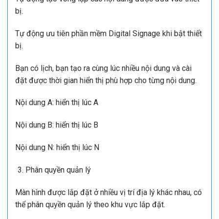
Mô tả màn hình quảng cáo LCD trong nhà.
Màn hình quảng cáo LCD là gì? Đây là dòng màn hình
quảng cáo sử dụng tấm nền panel cho độ nét cao Full
HD, 2k, 4K… Thường sử dụng tấm nền của các thương
hiệu lớn như LG hoặc SamSung. Với nhiều tính năng nổi
trội:
Phân chia màn hình:
Cùng 1 lúc trên một giao diện màn hình tạo ra nhiều
khung hình hiển thị, truyền tải nhiều nội dung khác nhau:
hình ảnh, video, text…..
Lập lịch và hiển thị cho từng nội dung:
Tự động tạo vòng lặp các nội dung được đưa vào thiết
bị.