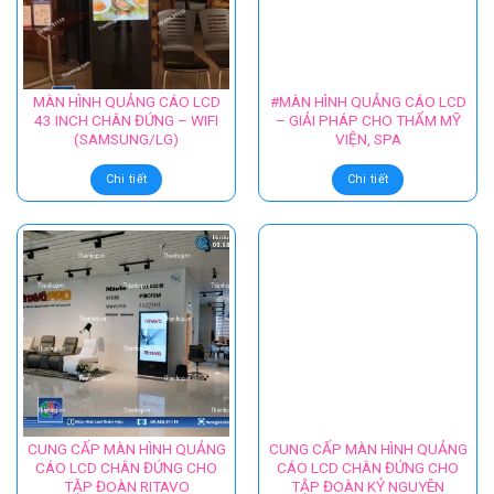
MÀN HÌNH QUẢNG CÁO KỸ
Màn hình LCD chân đứng
THUẬT SỐ CHO THẨM MỸ
47inch
VIỆN
Chi tiết
Chi tiết