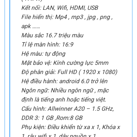
Tăng giảm âm lượng.
Kiểm tra trạng thái online hoặc offline của thiết
bị.
Giao diện sử dụng của phần mềm:
Giao diện đơn giản, dễ sử dụng, trình duyệt web đơn
giản.
Thông số kỹ thuật màn hình quảng cáo LCD 49
inch chân đứng
Màn hình quảng cáo LCD 49 inch
chân đứng
Kích thước tổng thể: 1800 x 675 mm
( H x W)
Kết nối: LAN, Wifi, HDMI, USB
File hiển thị: Mp4 , mp3 , jpg , png ,