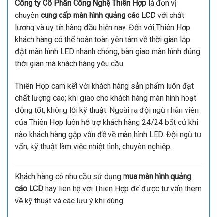
inch chân đứng
tốt nhất dựa trên các tiêu chí sau:
Chỉ mua màn hình tại những địa chỉ ủy quyền chính hãng;
cung cấp đầy đủ giấy chứng nhận nguồn gốc sản phẩm
chính hãng; CO: giấy chứng nhận xuất xứ, CQ: giấy
chứng nhận chất lượng.
-Có bảo hành chính hãng tại Việt Nam.
-Có đội ngũ kỹ thuật viên lắp đặt, hướng dẫn vận hành
chi tiết.
-Hỗ trợ vận chuyển và thi công lắp đặt đúng thời hạn,
nhanh chóng.
-Địa chỉ uy tín, giá thành hợp lý nhất trên thị trường.
Công ty Cổ Phần Công Nghệ Thiên Hợp
là đơn vị
chuyên
cung cấp màn hình quảng cáo LCD
với chất
lượng và uy tín hàng đầu hiện nay. Đến với Thiên Hợp