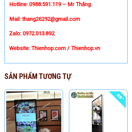
khách hàng có thể hoàn toàn yên tâm về thời gian lắp
đặt màn hình LED nhanh chóng, bàn giao màn hình đúng
thời gian mà khách hàng yêu cầu.
Thiên Hợp cam kết với khách hàng sản phẩm luôn đạt
chất lượng cao; khi giao cho khách hàng màn hình hoạt
động tốt, không lỗi kỹ thuật. Ngoài ra đội ngũ nhân viên
của Thiên Hợp luôn hỗ trợ khách hàng 24/24 bất cứ khi
nào khách hàng gặp vấn đề về màn hình LED. Đội ngũ tư
vấn, kỹ thuật làm việc nhiệt tình, chuyên nghiệp.
Khách hàng có nhu cầu sử dụng
mua màn hình quảng
cáo LCD
hãy liên hệ với Thiên Hợp để được tư vấn thêm
về kỹ thuật và các lưu ý khi dùng.
Hotline:
0988.591.119
– Mr Thắng