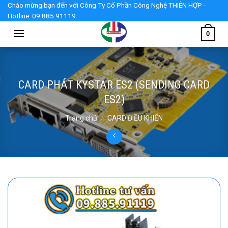
Skip
Chào mừng bạn đến với Công Ty Cổ Phần Công Nghệ THIÊN HỢP -
Hotline: 09.885.91119
to
content
0
CARD PHÁT KYSTAR ES2 (SENDING CARD
ES2)
Trang chủ
/
CARD ĐIỀU KHIỂN