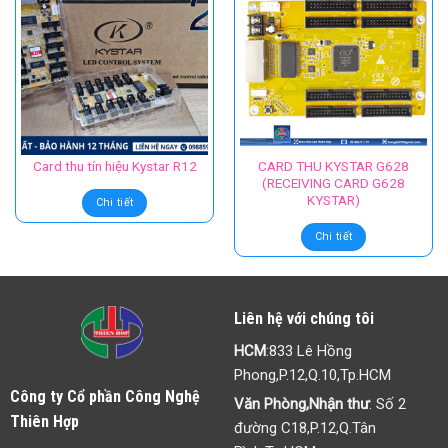
CARD THU KYSTAR G628
Card thu tín hiệu Kystar R12
(RECEIVING CARD G628
KYSTAR)
Chi tiết
Chi tiết
Liên hệ với chúng tôi
HCM
:833 Lê Hồng
Phong,P.12,Q.10,Tp.HCM
Công ty Cổ phần Công Nghệ
Văn Phòng,Nhận thư
: Số 2
Thiên Hợp
đường C18,P.12,Q.Tân