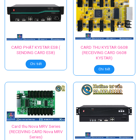
CARD PHÁT KYSTAR ES8 (
CARD THU KYSTAR G608
SENDING CARD ES8)
(RECEIVING CARD G608
KYSTAR)
Chi tiết
Chi tiết
Card thu Nova MRV Series
(RECEIVING CARD Nova MRV
Series)