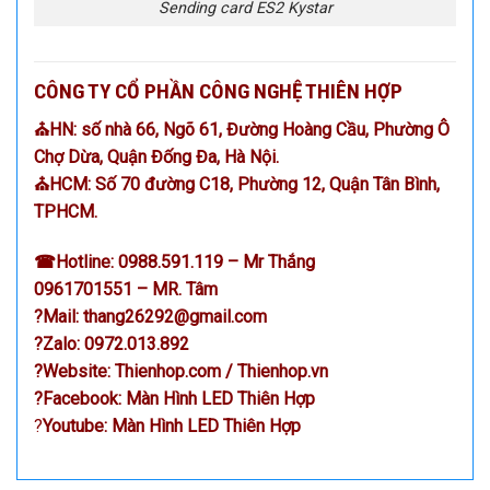
Sending card ES2 Kystar
CÔNG TY CỔ PHẦN CÔNG NGHỆ THIÊN HỢP
⛪HN: số nhà 66, Ngõ 61, Đường Hoàng Cầu, Phường Ô
Chợ Dừa, Quận Đống Đa, Hà Nội.
⛪HCM: Số 70 đường C18, Phường 12, Quận Tân Bình,
TPHCM.
☎
Hotline:
0988.591.119
– Mr Thắng
0961701551 – MR. Tâm
?
Mail:
thang26292@gmail.com
?
Zalo:
0972.013.892
?
Website:
Thienhop.com
/
Thienhop.vn
?
Facebook:
Màn Hình LED Thiên Hợp
?
Youtube:
Màn Hình LED Thiên Hợp