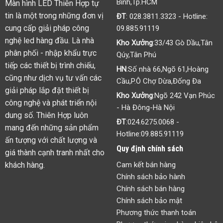
Bình,Tp.HCM
Màn hình LED Thiên Hợp tự
tin là một trong những đơn vị
ĐT
:
028.3811.3323
- Hotline:
cung cấp giải pháp công
09.885.91119
nghệ led hàng đầu. Là nhà
Kho Xưởng
:33/43 Gò Dầu,Tân
phân phối - nhập khẩu trực
Qúy,Tân Phú
tiếp các thiết bị trình chiếu,
HN
:Số nhà 66,Ngõ 61,Hoàng
cũng như dịch vụ tư vấn các
Cầu,P.Ô Chợ Dừa,Đống Đa
giải pháp lắp đặt thiết bị
Kho Xưởng
:Ngõ 242 Vạn Phúc
công nghệ và phát triển nội
- Hà Đông-Hà Nội
dung số. Thiên Hợp luôn
ĐT
:
024.6275.0068
-
mang đến những sản phẩm
Hotline:
09.885.91119
ấn tượng với chất lượng và
Quy định chính sách
giá thành cạnh tranh nhất cho
khách hàng.
Cam kết bán hàng
Chính sách bảo hành
Chính sách bán hàng
Chính sách bảo mật
Phương thức thanh toán